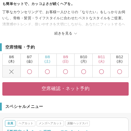
も簡単セットで、カッコよさが続くヘアを。
丁寧なカウンセリングで、お客様一人ひとりの「なりたい」をしっかりお伺
いし、骨格・髪質・ライフスタイルに合わせたベストなスタイルをご提案。
清潔感やトレンド、扱いやすさを大切にしながら、あなたにフィットするヘ
アデザインを創ります。
続きを見る
経験豊富なスタイリストが、似合わせカット・髪質改善・パーマなど多彩な
メニューで、あなた史上最高の髪型を実現。忙しい朝も簡単セットでキマる
空席情報・予約
スタイルから、特別な日の華やかなヘアまで幅広く対応します。
「ONもOFFも、どんなシーンでも自信が持てるヘアスタイルを。」ぜひお気
8/6
8/7
8/8
8/9
8/10
8/11
8/12
軽にご相談ください♪
(木)
(金)
(土)
(日)
(月)
(火)
(水)
空席確認・ネット予約
スペシャルメニュー
全員
ヘアカット
メンズヘアカット
炭酸ヘッドスパ