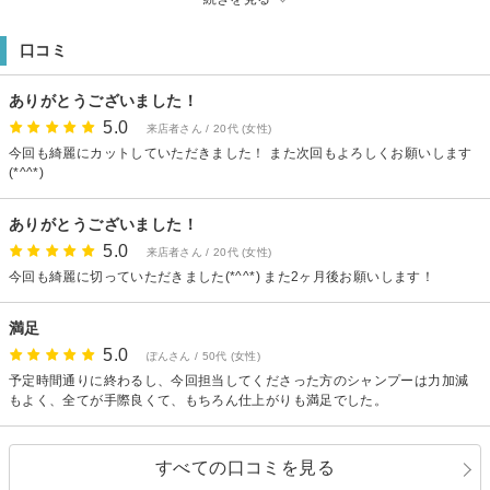
前通りと商店街の交差点を東に進み、UFJ銀行のATMが見えますので、その隣
のビル9階になります。
口コミ
【駐車場】なし（近隣駐車場をご利用ください）
ありがとうございました！
5.0
来店者さん / 20代 (女性)
今回も綺麗にカットしていただきました！ また次回もよろしくお願いします
(*^^*)
ありがとうございました！
5.0
来店者さん / 20代 (女性)
今回も綺麗に切っていただきました(*^^*) また2ヶ月後お願いします！
満足
5.0
ぽんさん / 50代 (女性)
予定時間通りに終わるし、今回担当してくださった方のシャンプーは力加減
もよく、全てが手際良くて、もちろん仕上がりも満足でした。
すべての口コミを見る