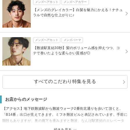
メンズヘアカット
メンズヘアカラー
【メンズのグレイカラー】白髪を魅力にかえる！ナチュ
ラルで自然な仕上がりに♪
メンズヘアカット
メンズパーマ
【難波駅直結30秒】髪のボリューム感を抑えつつ、コ
テで巻いたような柔らかい質感が◎
すべてのこだわり特集を見る
お店からのメッセージ
【アクセス】地下鉄難波駅から難波ウォーク2番街北通りを歩いて頂くと、
「B14番」出口が見えてきます。ミフネ難波ビルと表記されています。手前に
階段もありますが、奥の廊下を進みますと難波、なんば駅直結のエレベータ
ーも♪エレベーターを降りて左がサロンになります。◎地上からですと、千日
続きを見る