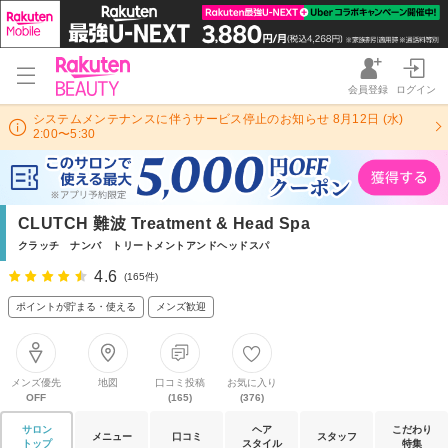
会員登録
ログイン
システムメンテナンスに伴うサービス停止のお知らせ 8月12日 (水)
2:00〜5:30
CLUTCH 難波 Treatment & Head Spa
クラッチ ナンバ トリートメントアンドヘッドスパ
4.6
(165件)
ポイントが貯まる・使える
メンズ歓迎
メンズ優先
地図
口コミ投稿
お気に入り
OFF
(165)
(376)
サロン
ヘア
こだわり
メニュー
口コミ
スタッフ
トップ
スタイル
特集