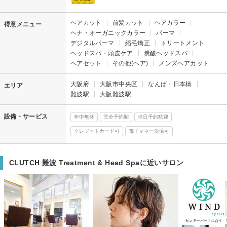
ヘアカット
前髪カット
ヘアカラー
得意メニュー
ヘナ・オーガニックカラー
パーマ
デジタルパーマ
縮毛矯正
トリートメント
ヘッドスパ・頭皮ケア
炭酸ヘッドスパ
ヘアセット
その他(ヘア)
メンズヘアカット
大阪府
大阪市中央区
なんば・日本橋
エリア
難波駅
大阪難波駅
設備・サービス
年中無休
完全予約制
当日予約歓迎
クレジットカード可
電子マネー決済可
CLUTCH 難波 Treatment & Head Spaに近いサロン