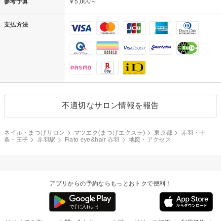
参考予算
￥5,000～
支払方法
不適切なサロン情報を報告
ネイル・まつげサロン
マツエク(まつげエクステ)
東京都
赤羽・十
条・王子
赤羽駅
Fiato eye&hair 赤羽
地図・アクセス
アプリからの予約ならもっとおトクで便利！