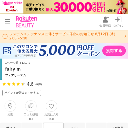
会員登録
ログイン
システムメンテナンスに伴うサービス停止のお知らせ 8月12日 (水)
2:00〜5:30
1ページ目 | 口コミ
fairy m
フェアリーエム
4.6
(6件)
ポイントが貯まる・使える
地図
口コミ投稿
お気に入り
(6)
(44)
サロン
ネイル
こだわり