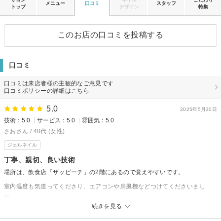
メニュー
口コミ
スタッフ
トップ
デザイン
特集
このお店の口コミを投稿する
口コミ
口コミは来店者様の主観的なご意見です
口コミポリシーの詳細はこちら
5.0
2025年5月30日
技術：5.0
サービス：5.0
雰囲気：5.0
さおさん / 40代 (女性)
ジェルネイル
丁寧、親切、良い技術
場所は、飲食店「ザッビーチ」の2階にあるので覚えやすいです。
室内温度も気遣ってくださり、エアコンや扇風機などつけてくださいまし
た。
続きを見る
また、何よりもお人柄が素敵だなっと感じました。癒しの時間をありがとう
ございました。