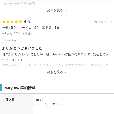
fairy mからの返信
先日は御来店頂き 誠にありがとうございました。またの御来店お待ちして
続きを見る
おります
4.5
2021年7月5日
技術：5.0
サービス：5.0
雰囲気：4.0
arkさん / 40代 (男性)
ジェルネイル
ありがとうございました
何年かぶりのネイルでしたが、親しみやすい雰囲気のサロンで、安心してお
任せできました。
お手入れもしっかりしていただき、仕上がりも大満足でした。お値段もとて
も良心的でありがたかったです。
続きを見る
またよろしくお願いします。
fairy mからの返信
fairy mの詳細情報
大変遅くなりましたが先日は御来店頂きありがとうございました💖🙇大変
嬉しい口コミを書いて頂きありがとうございます🙏是非またの御来店お待
サロン名
fairy m
ちしております☺✨毎日。暑い日々が、続いておりますのでお身体にお気
(フェアリーエム)
をつけてお過ごしくださいませ✨