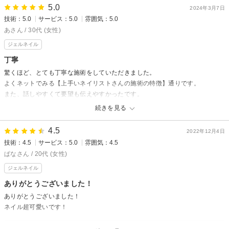
5.0
2024年3月7日
技術に関しても、甘皮処理もしてくださり、ベーストップまでとても丁寧で
技術：5.0
サービス：5.0
雰囲気：5.0
した。
あさん / 30代 (女性)
キューティクルラインからジェルの距離も離れておらず、私好みの仕上がり
でした。
ジェルネイル
ありがとうございました。
丁寧
驚くほど、とても丁寧な施術をしていただきました。
fairy mからの返信
よくネットでみる【上手いネイリストさんの施術の特徴】通りです。
先日は御来店頂き 誠にありがとうございました。
また、話しやすくて要望も伝えやすかったです。
大変嬉しい口コミを頂き 励みになります。
続きを見る
これからもさおさん様のお言葉を励みに精進して参ろうと思います。
fairy mからの返信
始終 色んなお話が楽しかったです。またの御来店心よりお待ちしてます。
先日はご来店頂き 誠にありがとうございました
4.5
2022年12月4日
高評価に とても嬉しいお言葉 有難うございます。励みになります
技術：4.5
サービス：5.0
雰囲気：4.5
あさん様のまたのご来店 心よりお待ちしております
ぱなさん / 20代 (女性)
ジェルネイル
ありがとうございました！
ありがとうございました！
ネイル超可愛いです！
fairy mからの返信