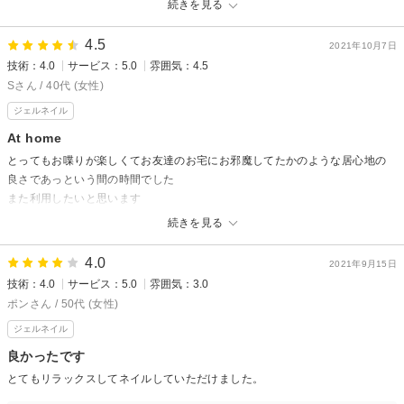
続きを見る
先日は御来店ありがとうございました🙇✨
気に入っていただき良かったです🎶 高評価頂き大変嬉しいです🎶
4.5
2021年10月7日
またの御来店心よりお待ちしております☺
技術：4.0
サービス：5.0
雰囲気：4.5
Sさん / 40代 (女性)
ジェルネイル
At home
とってもお喋りが楽しくてお友達のお宅にお邪魔してたかのような居心地の
良さであっという間の時間でした
また利用したいと思います
続きを見る
fairy mからの返信
この度はご来店頂き ありがとうございました✨
4.0
2021年9月15日
大変嬉しい高評価の口コミも頂き これからの励みになりました💖
技術：4.0
サービス：5.0
雰囲気：3.0
またのご来店 心よりお待ちしております☺
ポンさん / 50代 (女性)
ジェルネイル
良かったです
とてもリラックスしてネイルしていただけました。