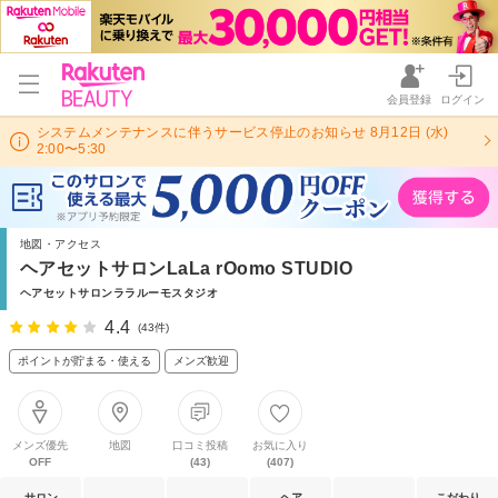
会員登録
ログイン
システムメンテナンスに伴うサービス停止のお知らせ 8月12日 (水)
2:00〜5:30
地図・アクセス
ヘアセットサロンLaLa rOomo STUDIO
ヘアセットサロンララルーモスタジオ
4.4
(43件)
ポイントが貯まる・使える
メンズ歓迎
メンズ優先
地図
口コミ投稿
お気に入り
OFF
(43)
(407)
サロン
ヘア
こだわり