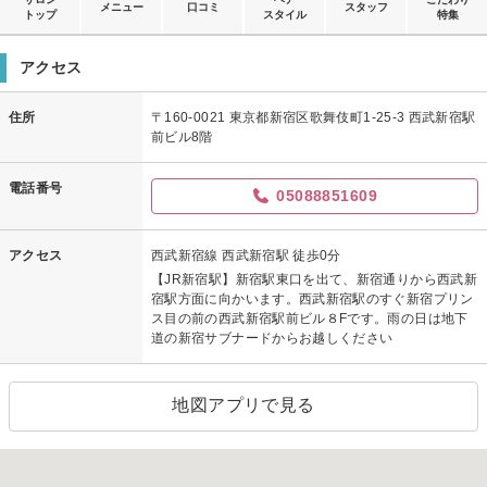
メニュー
口コミ
スタッフ
トップ
スタイル
特集
アクセス
住所
〒160-0021 東京都新宿区歌舞伎町1-25-3 西武新宿駅
前ビル8階
電話番号
05088851609
アクセス
西武新宿線 西武新宿駅 徒歩0分
【JR新宿駅】新宿駅東口を出て、新宿通りから西武新
宿駅方面に向かいます。西武新宿駅のすぐ新宿プリン
ス目の前の西武新宿駅前ビル８Fです。雨の日は地下
道の新宿サブナードからお越しください
地図アプリで見る