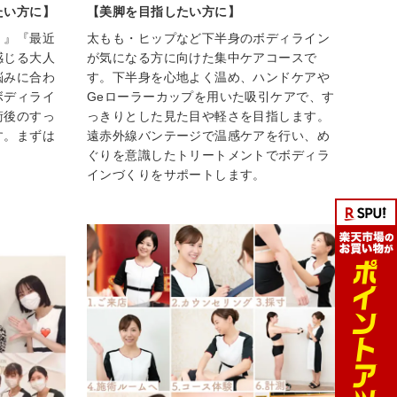
たい方に】
【美脚を目指したい方に】
！』『最近
太もも・ヒップなど下半身のボディライン
感じる大人
が気になる方に向けた集中ケアコースで
悩みに合わ
す。下半身を心地よく温め、ハンドケアや
ボディライ
Geローラーカップを用いた吸引ケアで、す
術後のすっ
っきりとした見た目や軽さを目指します。
す。まずは
遠赤外線バンテージで温感ケアを行い、め
ぐりを意識したトリートメントでボディラ
インづくりをサポートします。