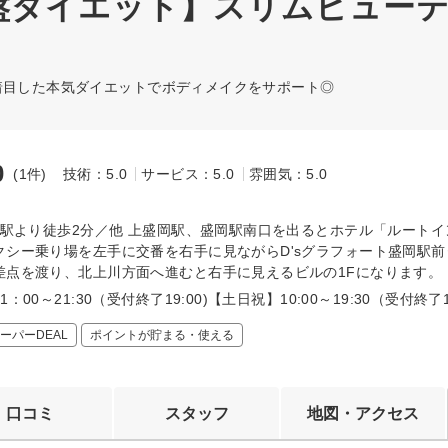
盤ダイエット】スリムビュー
着目した本気ダイエットでボディメイクをサポート◎
0
(1件)
技術：5.0
サービス：5.0
雰囲気：5.0
～
盛岡駅より徒歩2分／他 上盛岡駅、盛岡駅南口を出るとホテル「ルート
クシー乗り場を左手に交番を右手に見ながらD'sグラフォート盛岡駅
差点を渡り、北上川方面へ進むと右手に見えるビルの1Fになります。
：00～21:30（受付終了19:00)【土日祝】10:00～19:30（受付終了1
ーパーDEAL
ポイントが貯まる・使える
口コミ
スタッフ
地図・アクセス