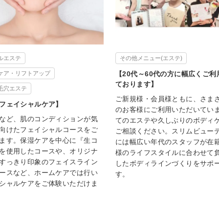
ルエステ
その他メニュー(エステ)
ケア・リフトアップ
【20代～60代の方に幅広くご
ております】
毛穴エステ
ご新規様・会員様ともに、さま
フェイシャルケア】
のお客様にご利用いただいてい
など、肌のコンディションが気
てのエステや久しぶりのボディ
向けたフェイシャルコースをご
ご相談ください。スリムビュー
ます。保湿ケアを中心に『生コ
には幅広い年代のスタッフが在
を使用したコースや、オリジナ
様のライフスタイルに合わせて
すっきり印象のフェイスライン
したボディラインづくりをサポ
ースなど、ホームケアでは行い
す。
シャルケアをご体験いただけま