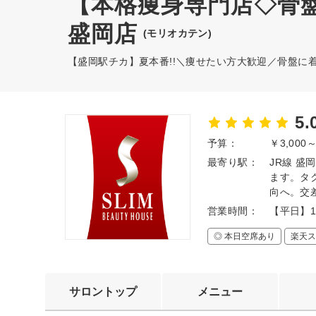
【本格痩身専門店◇骨
盛岡店
(モリオカテン)
【盛岡駅チカ】夏本番!!＼痩せたい方大歓迎／骨盤に
5.
予算：
￥3,000
最寄り駅：
JR線 
ます。タ
向へ。交
営業時間：
【平日】11
◎ 本日空席あり
楽天ス
サロントップ
メニュー