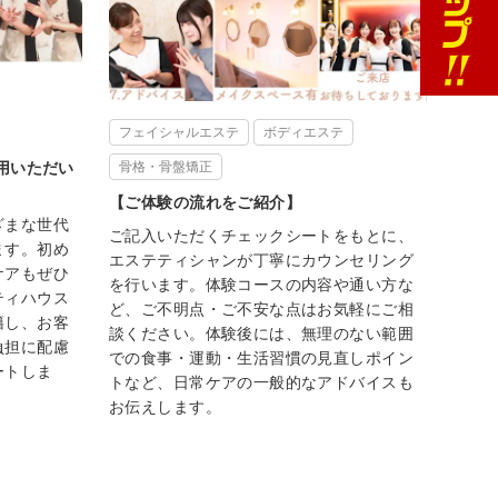
フェイシャルエステ
ボディエステ
利用いただい
骨格・骨盤矯正
【ご体験の流れをご紹介】
ざまな世代
ご記入いただくチェックシートをもとに、
ます。初め
エステティシャンが丁寧にカウンセリング
ケアもぜひ
を行います。体験コースの内容や通い方な
ティハウス
ど、ご不明点・ご不安な点はお気軽にご相
籍し、お客
談ください。体験後には、無理のない範囲
負担に配慮
での食事・運動・生活習慣の見直しポイン
ートしま
トなど、日常ケアの一般的なアドバイスも
お伝えします。