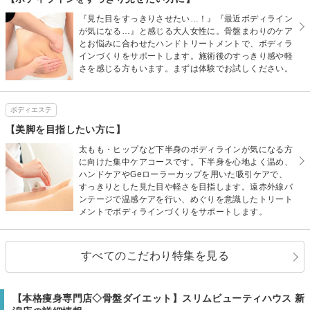
『見た目をすっきりさせたい…！』『最近ボディライン
が気になる…』と感じる大人女性に。骨盤まわりのケア
とお悩みに合わせたハンドトリートメントで、ボディラ
インづくりをサポートします。施術後のすっきり感や軽
さを感じる方もいます。まずは体験でお試しください。
ボディエステ
【美脚を目指したい方に】
太もも・ヒップなど下半身のボディラインが気になる方
に向けた集中ケアコースです。下半身を心地よく温め、
ハンドケアやGeローラーカップを用いた吸引ケアで、
すっきりとした見た目や軽さを目指します。遠赤外線バ
ンテージで温感ケアを行い、めぐりを意識したトリート
メントでボディラインづくりをサポートします。
すべてのこだわり特集を見る
【本格痩身専門店◇骨盤ダイエット】スリムビューティハウス 新