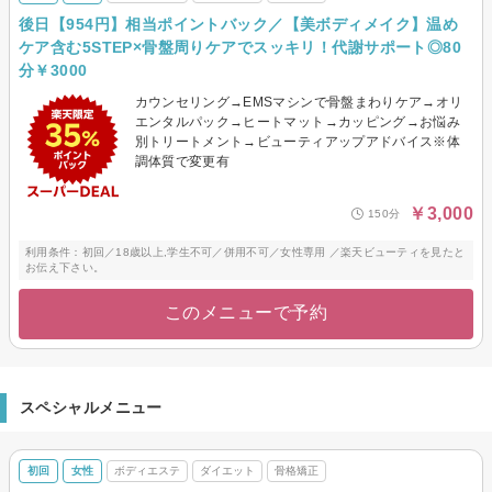
後日【954円】相当ポイントバック／【美ボディメイク】温め
ケア含む5STEP×骨盤周りケアでスッキリ！代謝サポート◎80
分￥3000
カウンセリング→EMSマシンで骨盤まわりケア→オリ
エンタルパック→ヒートマット→カッピング→お悩み
別トリートメント→ビューティアップアドバイス※体
調体質で変更有
￥3,000
150分
利用条件：初回／18歳以上,学生不可／併用不可／女性専用 ／楽天ビューティを見たと
お伝え下さい。
このメニューで予約
スペシャルメニュー
初回
女性
ボディエステ
ダイエット
骨格矯正