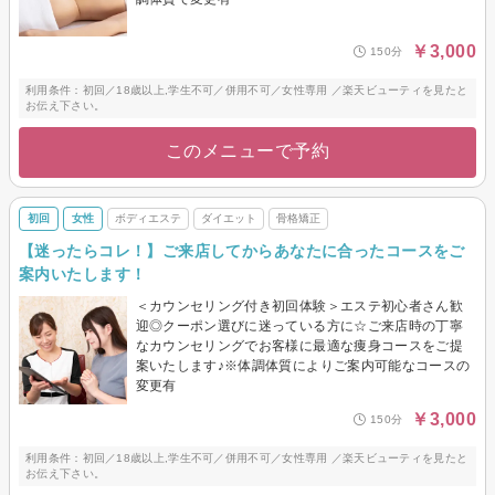
￥3,000
150分
利用条件：初回／18歳以上,学生不可／併用不可／女性専用 ／楽天ビューティを見たと
お伝え下さい。
このメニューで予約
初回
女性
ボディエステ
ダイエット
骨格矯正
【迷ったらコレ！】ご来店してからあなたに合ったコースをご
案内いたします！
＜カウンセリング付き初回体験＞エステ初心者さん歓
迎◎クーポン選びに迷っている方に☆ご来店時の丁寧
なカウンセリングでお客様に最適な痩身コースをご提
案いたします♪※体調体質によりご案内可能なコースの
変更有
￥3,000
150分
利用条件：初回／18歳以上,学生不可／併用不可／女性専用 ／楽天ビューティを見たと
お伝え下さい。