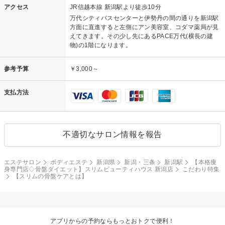
アクセス
JR信越本線 新潟駅より徒歩10分
万代シティバスセンターと伊勢丹の間の通りを新潟駅
方面に直進すると左側にアン美容室、コダマ薬局が見
えてきます。その少し先にあるPACE万代(横長の建
物)の1階になります。
参考予算
￥3,000～
支払方法
不適切なサロン情報を報告
エステサロン
ボディエステ
新潟県
新潟・三条
新潟駅
【本格痩
身専門店◇骨盤ダイエット】スリムビューティハウス 新潟店
こだわり特集
【スリムの骨盤ケアとは】
アプリからの予約ならもっとおトクで便利！