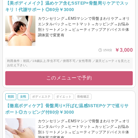
【美ボディメイク】温めケア含む5STEP×骨盤周りケアでスッ
キリ！代謝サポート◎80分￥3000
カウンセリング→EMSマシンで骨盤まわりケア→オリ
エンタルパック→ヒートマット→カッピング→お悩み
別トリートメント→ビューティアップアドバイス※体
調体質で変更有
￥3,000
150分
利用条件：初回／18歳以上,学生不可／併用不可／女性専用 ／楽天ビューティを見たと
お伝え下さい。
このメニューで予約
初回
女性
ボディエステ
ダイエット
骨格矯正
【徹底ボディケア】骨盤周り×汗ばむ温感5STEPケアで巡りサ
ポート◎カッピング付80分￥3000
カウンセリング→EMSマシンで骨盤まわりケア→オリ
エンタルパック→ヒートマット→カッピング→お悩み
別トリートメント→ビューティアップアドバイス※体
調体質で変更有