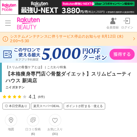
会員登録
ログイン
システムメンテナンスに伴うサービス停止のお知らせ 8月12日 (水)
2:00〜5:30
【スリムの骨盤ケアとは】 | こだわり特集
【本格痩身専門店◇骨盤ダイエット】スリムビューティ
ハウス 新潟店
ニイガタテン
4.1
(6件)
◎ 本日空席あり
楽天スーパーDEAL
ポイントが貯まる・使える
地図
口コミ投稿
お気に入り
(6)
(31)