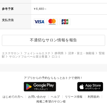
参考予算
￥6,480～
支払方法
不適切なサロン情報を報告
エステサロン
フェイシャルエステ
静岡県
沼津・富士・御殿場
竪堀
駅
サロンドフルベール富士青葉
口コミ
アプリからの予約ならもっとおトクで便利！
はじめての方へ
お問い合わせ
ヘルプ
リリース情報
利用規約
掲載ご希望のサロン様