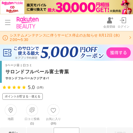
会員登録
ログイン
システムメンテナンスに伴うサービス停止のお知らせ 8月12日 (水)
2:00〜5:30
1ページ目 | 口コミ
サロンドフルベール富士青葉
サロンドフルベールフジアオバ
5.0
(1件)
ポイントが貯まる・使える
地図
口コミ投稿
お気に入り
(1)
(20)
サロン
こだわり