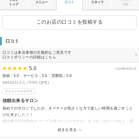
メニュー
口コミ
スタッフ
トップ
特集
このお店の口コミを投稿する
口コミ
口コミは来店者様の主観的なご意見です
口コミポリシーの詳細はこちら
5.0
2019年8月1日
技術：5.0
サービス：5.0
雰囲気：5.0
mkk1811さん / 50代 (女性)
フェイシャルエステ
信頼出来るサロン
初めてのサロンでしたが、オーナーが気さくな方で楽しい時間を過ごすこと
が出来ました！！
肌診断では50倍のスコープで見ていくのですが、ダメ出しばかりでなく、良
い点は褒めてくれるし、改善出来ることを教えてくださると言う良心的サロ
続きを見る
ンです。(売りつけ目的じゃない)