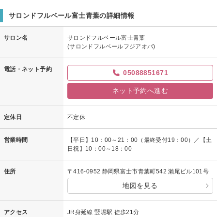
ハンドケアも力加減や好みを聞いてくれるし、パックの間には足のケアま
サロンドフルベール富士青葉の詳細情報
で。
終わった後の肌は、しっとりモチモチになりました。
サロン名
サロンドフルベール富士青葉
長く通われている方も多いと言うのが頷ける、信頼出来るサロンだと思いま
(サロンドフルベールフジアオバ)
す。
電話・ネット予約
05088851671
ネット予約へ進む
定休日
不定休
営業時間
【平日】10：00～21：00（最終受付19：00）／【土
日祝】10：00～18：00
住所
〒416-0952 静岡県富士市青葉町542 瀨尾ビル101号
地図を見る
アクセス
JR身延線 竪堀駅 徒歩21分