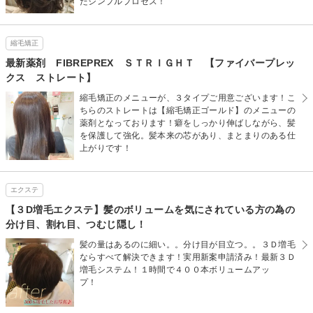
たシンプルプロセス！
縮毛矯正
最新薬剤 FIBREPREX ＳＴＲＩＧＨＴ 【ファイバープレッ
クス ストレート】
縮毛矯正のメニューが、３タイプご用意ございます！こ
ちらのストレートは【縮毛矯正ゴールド】のメニューの
薬剤となっております！癖をしっかり伸ばしながら、髪
を保護して強化。髪本来の芯があり、まとまりのある仕
上がりです！
エクステ
【３D増毛エクステ】髪のボリュームを気にされている方の為の
分け目、割れ目、つむじ隠し！
髪の量はあるのに細い。。分け目が目立つ。。３Ｄ増毛
ならすべて解決できます！実用新案申請済み！最新３Ｄ
増毛システム！１時間で４００本ボリュームアッ
プ！