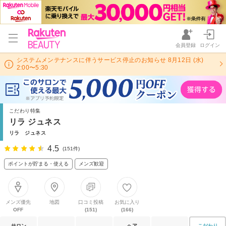
会員登録
ログイン
システムメンテナンスに伴うサービス停止のお知らせ 8月12日 (水)
2:00〜5:30
こだわり特集
リラ ジュネス
リラ ジュネス
4.5
(151件)
ポイントが貯まる・使える
メンズ歓迎
メンズ優先
地図
口コミ投稿
お気に入り
OFF
(151)
(166)
サロン
ヘア
こだわり