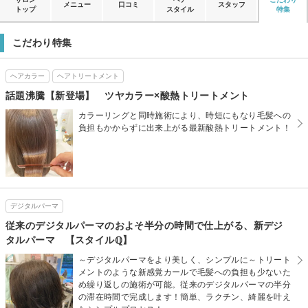
メニュー
口コミ
スタッフ
トップ
スタイル
特集
こだわり特集
ヘアカラー
ヘアトリートメント
話題沸騰【新登場】 ツヤカラー×酸熱トリートメント
カラーリングと同時施術により、時短にもなり毛髪への
負担もかからずに出来上がる最新酸熱トリートメント！
デジタルパーマ
従来のデジタルパーマのおよそ半分の時間で仕上がる、新デジ
タルパーマ 【スタイルℚ】
～デジタルパーマをより美しく、シンプルに～トリート
メントのような新感覚カールで毛髪への負担も少ないた
め繰り返しの施術が可能。従来のデジタルパーマの半分
の滞在時間で完成します！簡単、ラクチン、綺麗を叶え