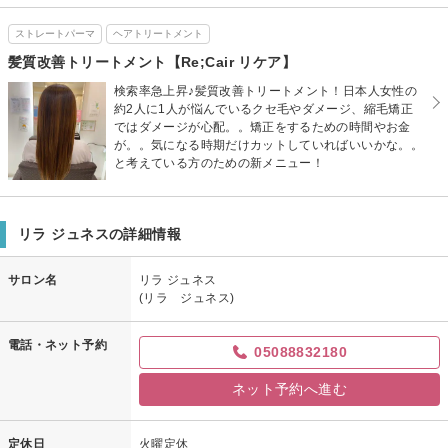
ストレートパーマ
ヘアトリートメント
髪質改善トリートメント【Re;Cair リケア】
検索率急上昇♪髪質改善トリートメント！日本人女性の
約2人に1人が悩んでいるクセ毛やダメージ、縮毛矯正
ではダメージが心配。。矯正をするための時間やお金
が。。気になる時期だけカットしていればいいかな。。
と考えている方のための新メニュー！
リラ ジュネスの詳細情報
サロン名
リラ ジュネス
(リラ ジュネス)
電話・ネット予約
05088832180
ネット予約へ進む
定休日
火曜定休