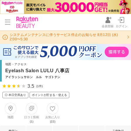
会員登録
ログイン
システムメンテナンスに伴うサービス停止のお知らせ 8月12日 (水)
2:00〜5:30
地図・アクセス
Eyelash Salon LULU 八事店
アイラッシュサロン ルル ヤゴトテン
3.5
(1件)
◎ 本日空席あり
ポイントが貯まる・使える
地図
口コミ投稿
お気に入り
(1)
(22)
サロン
こだわり