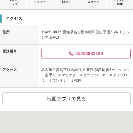
メニュー
口コミ
スタッフ
トップ
特集
アクセス
住所
〒466-0815 愛知県名古屋市昭和区山手通3-24-1 シン
シア山手1F
電話番号
05088832160
アクセス
名古屋市営地下鉄名城線 八事日赤駅 徒歩2分 シンシ
ア山手1F ＃マツエク ＃まつげパーマ ＃アイブロ
ウ ＃ワンホン ＃韓国
地図アプリで見る