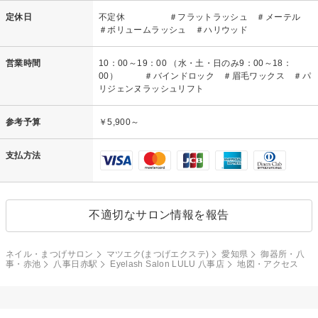
定休日
不定休 ＃フラットラッシュ ＃メーテル
＃ボリュームラッシュ ＃ハリウッド
営業時間
10：00～19：00 （水・土・日のみ9：00～18：
00） ＃バインドロック ＃眉毛ワックス ＃パ
リジェンヌラッシュリフト
参考予算
￥5,900～
支払方法
不適切なサロン情報を報告
ネイル・まつげサロン
マツエク(まつげエクステ)
愛知県
御器所・八
事・赤池
八事日赤駅
Eyelash Salon LULU 八事店
地図・アクセス