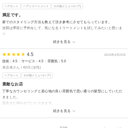
先日はご来店ありがとうございました。
ヘアカット
ヘアトリートメント
その他メニュー(ヘア)
なにからなにまでお褒め頂きありがとうございます！
満足です。
嬉しいです！
家でのスタイリング方法も教えて頂き参考にさせてもらっています。
今後ともスタッフ一同よろしくお願いします。
次回は早目に予約をして、気になるトリートメントを試してみたいと思いま
お菓子ありがとうございました。
す。
ありがとうございました。
続きを見る
LAMER OF eilesetからの返信
4.5
2023年4月15日
先日はご来店ありがとうございました。
技術：4.5
サービス：4.5
雰囲気：5.0
スタイリング方法お試しいただいてるようで嬉しいです。
来店者さん / 40代 (女性)
お客様の髪質には合いそうですので、是非次回は髪質改善トリートメント
ヘアカット
その他メニュー(ヘア)
お試しください。
素敵なお店
石間
丁寧なカウンセリングと居心地の良い雰囲気で思い通りの髪型にしていただ
きました。
是非また伺わせていただきます。
続きを見る
LAMER OF eilesetからの返信
先日はご来店ありがとうございました。口コミとっても嬉しいです。