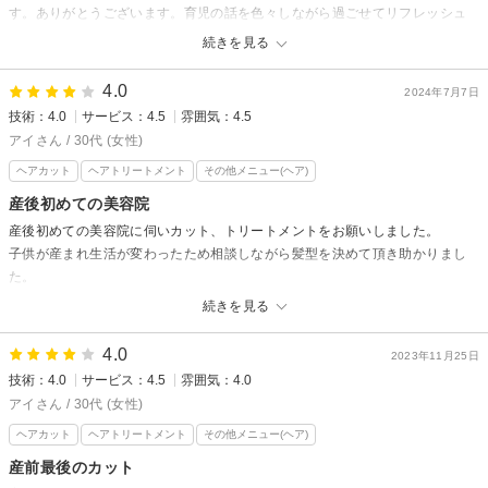
す。ありがとうございます。育児の話を色々しながら過ごせてリフレッシュ
になりました。またぜひお願いしたいです。
続きを見る
LAMER OF eilesetからの返信
4.0
2024年7月7日
いつもご利用ありがとうございます。
技術：4.0
サービス：4.5
雰囲気：4.5
産後の抜け毛気になりますよね。少しでも目立たなくなったようで良かっ
アイさん / 30代 (女性)
たです。忙しく中々美容室に来られないと思いますが。またリフレッシュ
ヘアカット
ヘアトリートメント
その他メニュー(ヘア)
しに来てください。
産後初めての美容院
石間
産後初めての美容院に伺いカット、トリートメントをお願いしました。
子供が産まれ生活が変わったため相談しながら髪型を決めて頂き助かりまし
た。
ありがとうございました。
続きを見る
またよろしくお願いします。
4.0
2023年11月25日
LAMER OF eilesetからの返信
技術：4.0
サービス：4.5
雰囲気：4.0
口コミありがとうございます。
アイさん / 30代 (女性)
お子さんが生まれたばかりで大変だと思います。少しでもお手入れが楽に
ヘアカット
ヘアトリートメント
その他メニュー(ヘア)
なるようにお手伝いできて嬉しいです。
産前最後のカット
またお時間のある時にお待ちしております。 石間