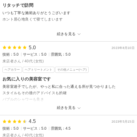
リタッチで訪問
いつも丁寧な施術ありがとうございます
ホント居心地良くて寝てしまいます
LAMER OF eilesetからの返信
続きを見る
いつも当店をご利用いただきありがとうございます。
居心地がいいと言って頂けて嬉しいです！
5.0
2023年8月10日
またのご来店お待ちしております。
技術：5.0
サービス：5.0
雰囲気：5.0
山田
来店者さん / 40代 (女性)
ヘアカラー
ヘアトリートメント
その他メニュー(ヘア)
お気に入りの美容室です
美容室迷子でしたが、やっと私に合った通える所が見つかりました
スタイルもその後のアドバイスも的確
バブルのシャワーも良き
季節変わりのフレーバードリンクも良き
続きを見る
スタッフさんも雰囲気も好き
今後ともよろしくお願いします
4.5
2023年5月15日
技術：5.0
サービス：5.0
雰囲気：4.5
LAMER OF eilesetからの返信
来店者さん / 40代 (女性)