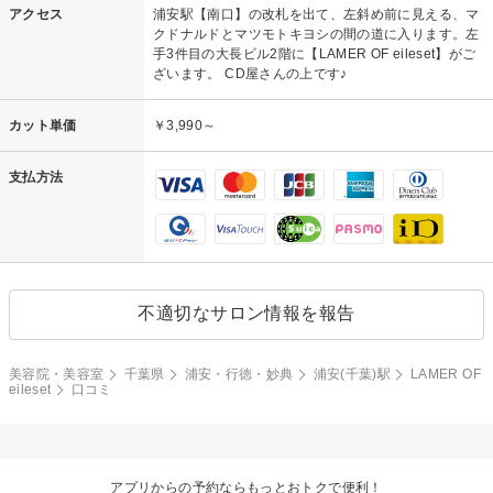
アクセス
浦安駅【南口】の改札を出て、左斜め前に見える、マ
クドナルドとマツモトキヨシの間の道に入ります。左
手3件目の大長ビル2階に【LAMER OF eileset】がご
ざいます。 CD屋さんの上です♪
カット単価
￥3,990～
支払方法
不適切なサロン情報を報告
美容院・美容室
千葉県
浦安・行徳・妙典
浦安(千葉)駅
LAMER OF
eileset
口コミ
アプリからの予約ならもっとおトクで便利！