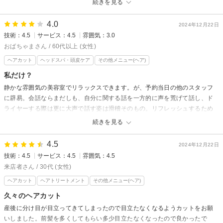
続きを見る
LAMER OF eilesetからの返信
先日のご来店ありがとうございました。
4.0
2024年12月22日
ご希望のカラーに近づけられて良かったです。
技術：4.5
サービス：4.5
雰囲気：3.0
またのご来店お待ちしております。
おばちゃまさん / 60代以上 (女性)
ヘアカット
ヘッドスパ・頭皮ケア
その他メニュー(ヘア)
私だけ？
静かな雰囲気の美容室でリラックスできます。が、予約当日の他のスタッフ
に辟易。会話ならまだしも、自分に関する話を一方的に声を荒げて話し、ド
ライヤーする際は更に大声で話す姿は滑稽そのもの。リフレッシュするため
の場所なのに、聞きたくもない他者の話しを聞かされるなんて…そう思うの
続きを見る
は私だけ？
担当のスタッフにはとても良くしていただきました。
4.5
2024年12月22日
技術：4.5
サービス：4.5
雰囲気：4.5
LAMER OF eilesetからの返信
来店者さん / 30代 (女性)
先日はご来店ありがとうございました。
ヘアカット
ヘアトリートメント
その他メニュー(ヘア)
スタッフの声が大きく不快に思われたようで大変申し訳ありませんでし
久々のヘアカット
た。今後はこのような事が無いように、周囲に配慮した適切な会話のボリ
産後に分け目が目立ってきてしまったので目立たなくなるようカットをお願
ュームと内容を心がけるようスタッフ一同気を付けたいと思います。貴重
いしました。前髪を多くしてもらい多少目立たなくなったので良かったで
なご意見ありがとうございました。