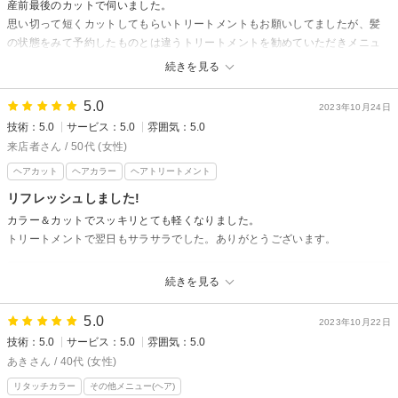
産前最後のカットで伺いました。
思い切って短くカットしてもらいトリートメントもお願いしてましたが、髪
の状態をみて予約したものとは違うトリートメントを勧めていただきメニュ
ーを変更していただきました。
続きを見る
結果料金も安くなり、仕上がりも満足です。
ありがとうございました。
5.0
2023年10月24日
技術：5.0
サービス：5.0
雰囲気：5.0
LAMER OF eilesetからの返信
来店者さん / 50代 (女性)
アイ様、先日はご来店ありがとうございました。
ヘアカット
ヘアカラー
ヘアトリートメント
仕上がりご満足いただけてなによりです。元気なお子様が生まれますよう
お祈りいたします。
リフレッシュしました!
石間
カラー＆カットでスッキリとても軽くなりました。
トリートメントで翌日もサラサラでした。ありがとうございます。
LAMER OF eilesetからの返信
続きを見る
先日のご来店ありがとうございます。
久しぶりのご来店でリフレッシュできたようで良かったです！
5.0
2023年10月22日
またのご来店お待ちしております。
技術：5.0
サービス：5.0
雰囲気：5.0
山田
あきさん / 40代 (女性)
リタッチカラー
その他メニュー(ヘア)