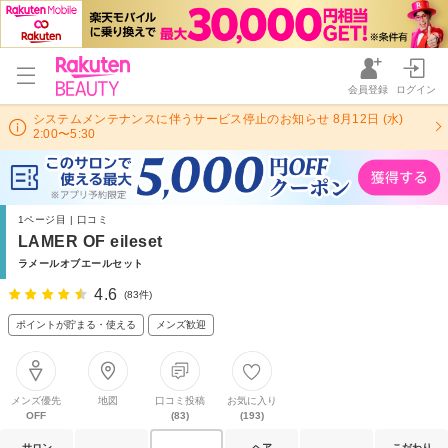
会員登録
ログイン
システムメンテナンスに伴うサービス停止のお知らせ 8月12日 (水)
2:00〜5:30
1ページ目 | 口コミ
LAMER OF eileset
ラメールオブエールセット
4.6
(83件)
ポイントが貯まる・使える
メンズ歓迎
メンズ優先
地図
口コミ投稿
お気に入り
OFF
(83)
(193)
サロン
ヘア
こだわり