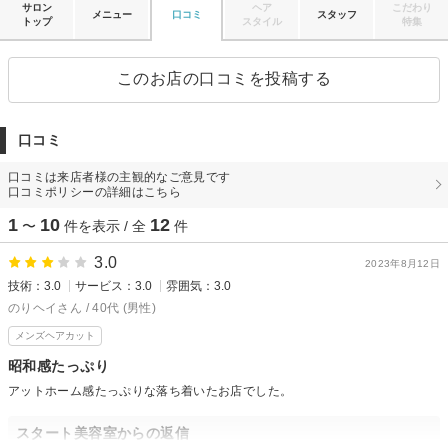
サロン
ヘア
こだわり
メニュー
口コミ
スタッフ
トップ
スタイル
特集
このお店の口コミを投稿する
口コミ
口コミは来店者様の主観的なご意見です
口コミポリシーの詳細はこちら
1
10
12
〜
件を表示 / 全
件
3.0
2023年8月12日
技術：3.0
サービス：3.0
雰囲気：3.0
のりヘイさん / 40代 (男性)
メンズヘアカット
昭和感たっぷり
アットホーム感たっぷりな落ち着いたお店でした。
スタート美容室からの返信