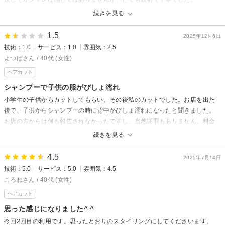
また、伺いたいと思います。
続きを見る
ありがとうございました。
1.5
2025年12月6日
スタート美容室からの返信
技術：1.0
サービス：1.0
雰囲気：2.5
色んな話題を気さくに話せる肩の凝らないリラックスの空間作りを大切に
よつばさん / 40代 (女性)
しています、高評価下さりありがとうございます、又のご予約お待ちして
ヘアカット
おります
シャンプーで子供の服がびしょ濡れ
小学生の子供からカットしてもらい、その後私のカットでした。お店を出た
後で、子供からシャンプーの時に背中がびしょ濡れになったと聞きました。
お店の方からは何も報告されなかったですし、当然謝罪もありません。料金
も通常料金を支払いました。薄いガーゼが挟んであったので、濡れたことに
続きを見る
は気づかれていたようです。子供向けのシャンプー台がないならシャンプー
は省いて欲しかったです。私のカット中、ずっと濡れて気持ち悪いままです
4.5
2025年7月14日
し、風邪をひくかもしれません。その後出掛ける予定でしたが、濡れたまま
技術：5.0
サービス：5.0
雰囲気：4.5
でいるわけにいかず、帰宅しました。今までシャンプーで洋服が濡れるとい
ころねさん / 40代 (女性)
う経験がない為、驚きましたが、その件について何も言われなかったことに
ヘアカット
もさらに驚きました。子供向けのカットメニューがありますが、待ち時間に
読ませる子供向けの本などはありません。自分がカットの間はすることがな
思った感じになりました^ ^
い為、スマホでYouTubeを見せました。カットのイメージは写真を見せまし
今回2回目の利用です。思ったとおりのスタイリングにしてくださいます。