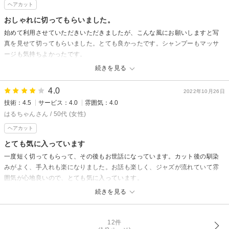
ヘアカット
え、いつもハラハラドキドキします。だから喜んでいただいたお声にはホ
ット致します、次回も楽しいお話と、ちょっぴりストレス解消に気楽にお
おしゃれに切ってもらいました。
出かけ下さい、お待ちしております。
始めて利用させていただきいただきましたが、こんな風にお願いしますと写
真を見せて切ってもらいました。とても良かったです。シャンプーもマッサ
ージも気持ちよかったです。
続きを見る
スタート美容室からの返信
お正月の忙しい中ご来店くださり有難うございました、行き届かない点も
4.0
2022年10月26日
あったと思いますが、気軽に使える気さくに話せる美容室として、次回の
技術：4.5
サービス：4.0
雰囲気：4.0
んびりゆっくりとサロンの時間を過ごせて頂ければ幸いです、高評価の口
はるちゃんさん / 50代 (女性)
コミ有難うございました
ヘアカット
とても気に入っています
一度短く切ってもらって、その後もお世話になっています。カット後の馴染
みがよく、手入れも楽になりました。お話も楽しく、ジャズが流れていて雰
囲気が心地良いので、とても気に入っています。
続きを見る
スタート美容室からの返信
いつも定期的にご来店いただきありがとうございます。楽しいお話しで元
気一杯なお客様に、仕事の楽しさを教えていただいてます、朝晩の冷え込
12件