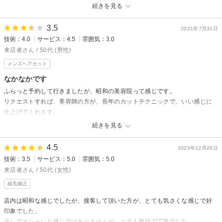
御来店ありがとうございました、創業が1950年昭和25年です、時間のご都
続きを見る
合が合えば御来店お待ちしてます
3.5
2021年7月31日
技術：4.0
サービス：4.5
雰囲気：3.0
来店者さん / 50代 (男性)
メンズヘアカット
なかなかです
ふらっと予約して行きましたが、昭和の美容院って感じです。
リクエストすれば、美容師の方が、長年のカットテクニックで、いい感じに
仕上げてくれます。
シャンプーも久しぶりにスッキリしました。
続きを見る
スタート美容室からの返信
4.5
2025年12月28日
ご来店ありがとうございました。創業年度は1950年昭和25年ですが現在は
技術：3.5
サービス：5.0
雰囲気：5.0
2代目で東京より都城にＵターンして引継ぎ20年になります、一人一人を
来店者さん / 50代 (女性)
大切に希望のスタイルに沿えるよう気持ちを込めてこれからもよろしくお
縮毛矯正
願いします。
店内は昭和な感じでしたが、接客して頂いた方が、とても気さくな感じで好
印象でした。
決してオシャレな感じではありませんが、とても親切で丁寧でした。