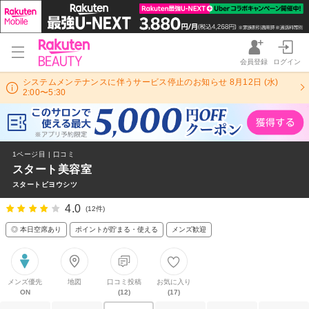
会員登録
ログイン
システムメンテナンスに伴うサービス停止のお知らせ 8月12日 (水)
2:00〜5:30
1ページ目 | 口コミ
スタート美容室
スタートビヨウシツ
4.0
(12件)
◎ 本日空席あり
ポイントが貯まる・使える
メンズ歓迎
メンズ優先
地図
口コミ投稿
お気に入り
ON
(12)
(17)