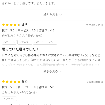
たが、イメージ通りになりませんでしたが、子供が待っていたので直しても
さすが！という感じです。またいきます。
らいませんでした。
スタート美容室からの返信
続きを見る
リピートご来店ありがとうございます、ハツラツ元気いっぱいの人は髪も
伸びるのが早い方が多い気がします、1ヶ月平均すると1〜2cmのびるの
4.5
2023年6月17日
で、どうしても顔回りや、襟足など気になってきたらカットにお出かけく
技術：5.0
サービス：4.5
雰囲気：4.5
ださい、お待ちしております
めがねうさぎさん / 30代 (女性)
ヘアカット
ヘアカラー
ヘアトリートメント
思っていた通りでした！
口コミを見て昔からある地元の方々に愛されている美容室なんだろうなと想
像して来店しました。初めての来店でしたが、何だか子どもの頃にタイムス
リップしたかのようなレトロな雰囲気のお店でした。女性の方が担当してく
だいましたが、とても気さくな方で優しいお人柄が伝わってくる接客をされ
続きを見る
ていました。昔からあるなら技術も確かなはずと思ってここを選びました
が、大正解！みんなに「可愛くなったね！似合ってる！」と言ってもらえ
5.0
2023年3月8日
て、私もすごく気に入ってます^ ^
技術：5.0
サービス：5.0
雰囲気：5.0
ただ頭皮の弱い私はシャンプー後のスースーするやつが痛くて無理でした！
ふみふみさん / 40代 (女性)
痛いですと伝えたら、すぐに洗い流してくださったので良かったです^ ^周り
ヘアカット
のお客さん達が口々に「スッキリしたー！」と言う理由はここにあるのかな
ーと思いました^ ^