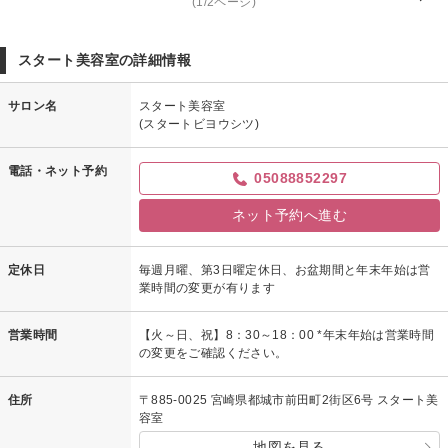
(1/2ページ)
みが増してきましたこの頃ですがまたのご来店楽しみにお待ちしておりま
す。
スタート美容室の詳細情報
サロン名
スタート美容室
(スタートビヨウシツ)
電話・ネット予約
05088852297
ネット予約へ進む
定休日
毎週月曜、第3日曜定休日、お盆期間と年末年始は営
業時間の変更が有ります
営業時間
【火～日、祝】8：30～18：00 *年末年始は営業時間
の変更をご確認ください。
住所
〒885-0025 宮崎県都城市前田町2街区6号 スタート美
容室
地図を見る