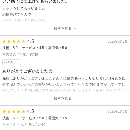
いい感じに仕上げてもらいました。
男性スタッフの方も口調がとても丁寧でお優しい方なんだろうなと思いまし
カットをしてもらいました
た^ ^
結構伸びてたので
総じて「ただいま」と帰りたくなるようなそんな美容室で、私の骨格に似合
バッサリ切ってと頼んだら
う髪型に仕上げていただいたこと本当に嬉しく思います。ありがとうござい
動きに迷いがなくて
続きを見る
ました^ ^
安心してお任せできました。
お店も年季は感じますが、
4.5
スタート美容室からの返信
2023年3月7日
きちんと清潔にしてあり
技術：5.0
サービス：4.5
雰囲気：5.0
高評価の口コミ投稿ありがとうございます。1950年創業の当店は東京から
スッキリ片付いていて
幸美さん / 40代 (女性)
帰省した2代目オーナーが引き継いで20年が過ぎました、SNS社会の情報
好感が持てました。
には実際に訪問しなければわからない部分があり、その中で実際の雰囲気
ヘアカット
店員さんが朗らかで話しやすくて
を評価して頂くのは大変ありがたく思います。これからもご来店されたお
最後に「また来てね」って言ってもらえて嬉しかったです。
ありがとうございました☆
客様に気分よくその日が過ごせるように接客していきたいと思います。最
髪が伸びたらまた行きます
先程はありがとうございました☆久々に髪の毛バッサリ切りました!写真を見
後にお仕事通勤等大変でしょうがご自分たちの夢に向かって突き進んで行
せて悩んでいたらこの髪型がいいよと言ってくれたので!今までがボブヘアし
ってください、陰ながら応援致します。
スタート美容室からの返信
かしてなくって今回初めて自分の思った髪型になりました★ありがとうござ
ご来店ありがとうございました。創業７０年の店ですが内装のリニューア
いました!
続きを見る
ルから10年過ぎましてそろそろまた時期に来ていますので磨いても古さは
またお願いします。
隠せません、申し訳ないです。でも楽しい話題（食べることや温泉旅行）
4.5
2023年1月5日
の話は大好きですので気軽におしゃべりにいらっしゃって下さいお待ちし
スタート美容室からの返信
技術：5.0
サービス：5.0
雰囲気：3.5
ております。
ご来店ありがとうございました。お客様の髪をバッサリ切るのは今までの
ちーさんさん / 40代 (女性)
自分から新たな自分への挑戦のお手伝いをさせて頂く私達も、仕事とは言