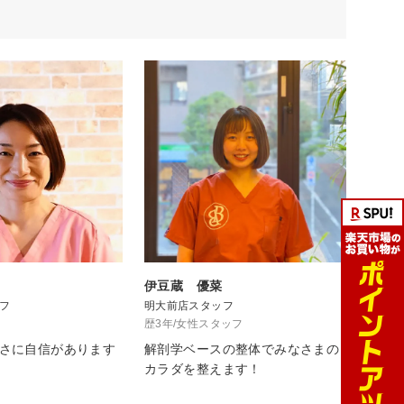
伊豆蔵 優菜
フ
明大前店スタッフ
歴3年/女性スタッフ
さに自信があります
解剖学ベースの整体でみなさまの
カラダを整えます！