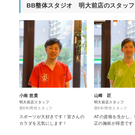
BB整体スタジオ 明大前店のスタッフ
小南 悠貴
山﨑 匠
明大前店スタッフ
明大前店スタッフ
歴8年/男性スタッフ
歴6年/男性スタッフ
スポーツが大好きです！皆さんの
ATの資格を生かし
カラダを元気にします！
正の施術が得意です