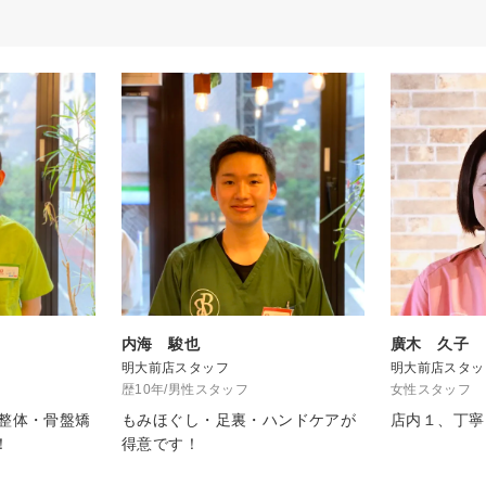
内海 駿也
廣木 久子
明大前店スタッフ
明大前店スタッ
歴10年/男性スタッフ
女性スタッフ
、整体・骨盤矯
もみほぐし・足裏・ハンドケアが
店内１、丁寧
！
得意です！