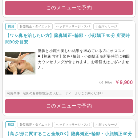
このメニューで予約
初回
骨盤矯正・ダイエット
ヘッドマッサージ・スパ
小顔マッサージ
【ワシ鼻を治したい方】隆鼻矯正+輪郭・小顔矯正40分 所要時
間90分目安
隆鼻と小顔の美しい結果を求めている方にオススメ
■【施術内容】隆鼻+輪郭・小顔矯正※所要時間に初回
カウンセリングが含まれます。お着替えはございませ
ん。
￥9,900
90分
利用条件：初回のお客様限定/楽天ビューティーよりご予約ください
このメニューで予約
初回
骨盤矯正・ダイエット
ヘッドマッサージ・スパ
小顔マッサージ
【高さ/形に関すること全般OK】隆鼻矯正+輪郭・小顔矯正40分