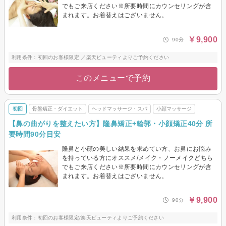
でもご来店ください※所要時間にカウンセリングが含
まれます。お着替えはございません。
￥9,900
90分
利用条件：初回のお客様限定 ／楽天ビューティよりご予約ください
このメニューで予約
初回
骨盤矯正・ダイエット
ヘッドマッサージ・スパ
小顔マッサージ
【鼻の曲がりを整えたい方】隆鼻矯正+輪郭・小顔矯正40分 所
要時間90分目安
隆鼻と小顔の美しい結果を求めてい方、お鼻にお悩み
を持っている方にオススメ/メイク・ノーメイクどちら
でもご来店ください※所要時間にカウンセリングが含
まれます。お着替えはございません。
￥9,900
90分
利用条件：初回のお客様限定/楽天ビューティよりご予約ください