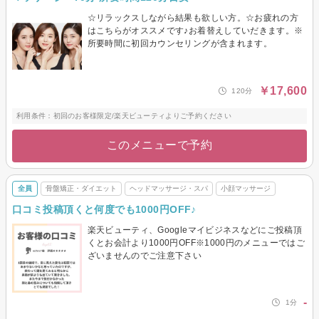
☆リラックスしながら結果も欲しい方。☆お疲れの方
はこちらがオススメです♪お着替えしていだきます。※
所要時間に初回カウンセリングが含まれます。
￥17,600
120分
利用条件：初回のお客様限定/楽天ビューティよりご予約ください
このメニューで予約
全員
骨盤矯正・ダイエット
ヘッドマッサージ・スパ
小顔マッサージ
口コミ投稿頂くと何度でも1000円OFF♪
楽天ビューティ、Googleマイビジネスなどにご投稿頂
くとお会計より1000円OFF※1000円のメニューではご
ざいませんのでご注意下さい
-
1分