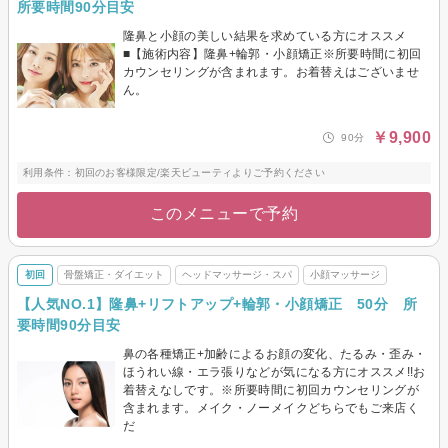
所要時間90分目安
隆鼻と小顔の美しい結果を求めている方にオススメ
■【施術内容】隆鼻+輪郭・小顔矯正※所要時間に初回
カウンセリングが含まれます。お着替えはございませ
ん。
￥9,900
90分
利用条件：初回のお客様限定/楽天ビューティよりご予約ください
このメニューで予約
初回
骨盤矯正・ダイエット
ヘッドマッサージ・スパ
小顔マッサージ
【人気NO.1】隆鼻+リフトアップ+輪郭・小顔矯正 50分 所
要時間90分目安
鼻の各種矯正+加齢によるお顔の変化、たるみ・歪み・
ほうれい線・エラ張りなどが気になる方にオススメ!!お
着替えなしです。※所要時間に初回カウンセリングが
含まれます。メイク・ノーメイクどちらでもご来店く
だ