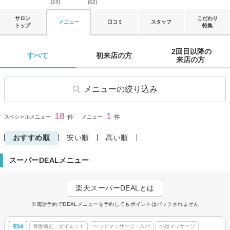
(10)
(62)
サロン
こだわり
メニュー
口コミ
スタッフ
トップ
特集
2回目以降の

すべて 
初来店の方 
来店の方 
メニューの絞り込み
骨盤矯正・ダイエット
小顔マッサージ
18
1
閉じる
件
件
スペシャルメニュー
メニュー
ヘッドマッサージ・スパ
おすすめ順
安い順
高い順
スーパーDEALメニュー
楽天スーパーDEALとは
※電話予約でDEALメニューを予約してもポイントはバックされません
初回
骨盤矯正・ダイエット
ヘッドマッサージ・スパ
小顔マッサージ