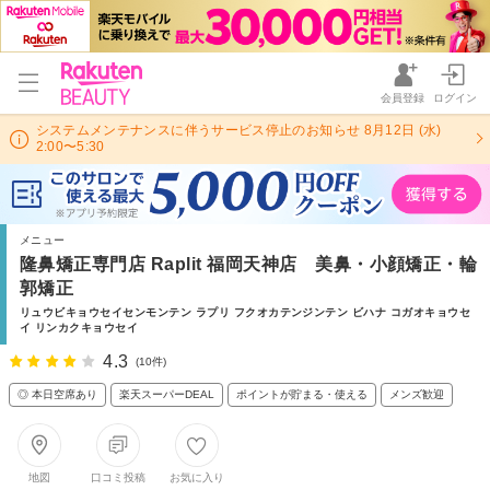
会員登録
ログイン
システムメンテナンスに伴うサービス停止のお知らせ 8月12日 (水)
2:00〜5:30
メニュー
隆鼻矯正専門店 Raplit 福岡天神店 美鼻・小顔矯正・輪
郭矯正
リュウビキョウセイセンモンテン ラプリ フクオカテンジンテン ビハナ コガオキョウセ
イ リンカクキョウセイ
4.3
(10件)
◎ 本日空席あり
楽天スーパーDEAL
ポイントが貯まる・使える
メンズ歓迎
地図
口コミ投稿
お気に入り