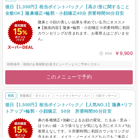
後日【1,350円】相当ポイントバック／【高さ/形に関すること
全般OK】隆鼻矯正+輪郭・小顔矯正40分 所要時間90分目安
隆鼻と小顔の美しい結果を求めている方にオススメ
■【施術内容】隆鼻+輪郭・小顔矯正※所要時間に初回
カウンセリングが含まれます。お着替えはございませ
ん。
￥9,900
90分
利用条件：初回のお客様限定/楽天ビューティよりご予約ください
このメニューで予約
初回
骨盤矯正・ダイエット
ヘッドマッサージ・スパ
小顔マッサージ
後日【1,500円】相当ポイントバック／【人気NO.1】隆鼻+リフ
トアップ+輪郭・小顔矯正 50分 所要時間90分目安
鼻の各種矯正+加齢によるお顔の変化、たるみ・歪み・
ほうれい線・エラ張りなどが気になる方にオススメ!!お
着替えなしです。※所要時間に初回カウンセリングが
含まれます。メイク・ノーメイクどちらでもご来店く