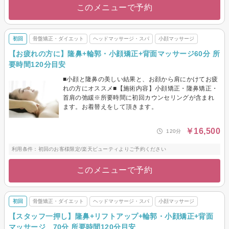
このメニューで予約
初回
骨盤矯正・ダイエット
ヘッドマッサージ・スパ
小顔マッサージ
【お疲れの方に】隆鼻+輪郭・小顔矯正+背面マッサージ60分 所
要時間120分目安
■小顔と隆鼻の美しい結果と、お顔から肩にかけてお疲
れの方にオススメ■【施術内容】小顔矯正・隆鼻矯正・
首肩の弛緩※所要時間に初回カウンセリングが含まれ
ます。お着替えをして頂きます。
￥16,500
120分
利用条件：初回のお客様限定/楽天ビューティよりご予約ください
このメニューで予約
初回
骨盤矯正・ダイエット
ヘッドマッサージ・スパ
小顔マッサージ
【スタッフ一押し】隆鼻+リフトアップ+輪郭・小顔矯正+背面
マッサージ 70分 所要時間120分目安