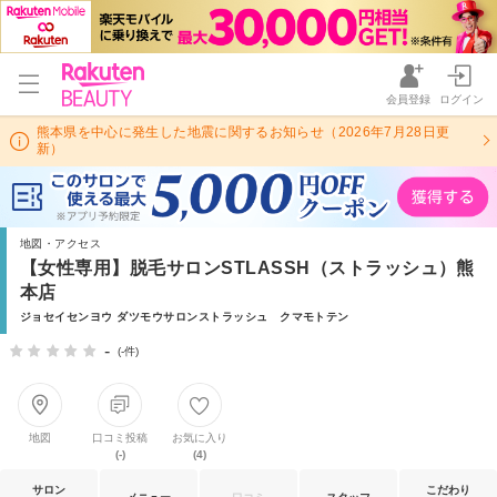
会員登録
ログイン
熊本県を中心に発生した地震に関するお知らせ（2026年7月28日更
新）
地図・アクセス
【女性専用】脱毛サロンSTLASSH（ストラッシュ）熊
本店
ジョセイセンヨウ ダツモウサロンストラッシュ クマモトテン
-
(-件)
地図
口コミ投稿
お気に入り
(-)
(4)
サロン
こだわり