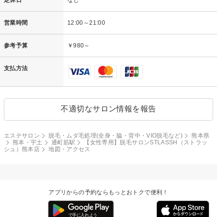
営業時間
12:00～21:00
参考予算
￥980～
支払方法
不適切なサロン情報を報告
エステサロン
脱毛・ムダ毛処理(全身・脇・背中・VIO脱毛など)
熊本県
熊本・宇土
通町筋駅
【女性専用】脱毛サロンSTLASSH（ストラッ
シュ）熊本店
地図・アクセス
アプリからの予約ならもっとおトクで便利！