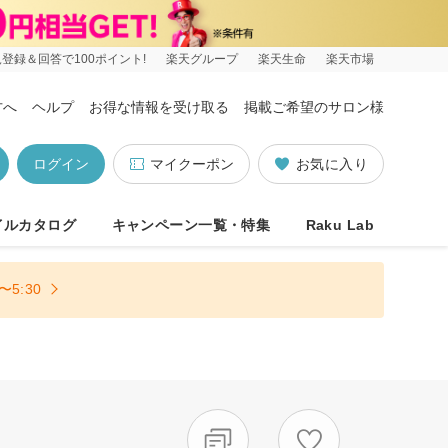
登録＆回答で100ポイント!
楽天グループ
楽天生命
楽天市場
方へ
ヘルプ
お得な情報を受け取る
掲載ご希望のサロン様
ログイン
マイクーポン
お気に入り
イルカタログ
キャンペーン一覧・特集
Raku Lab
5:30