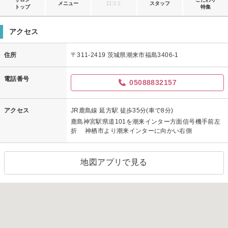
メニュー
口コミ
スタッフ
トップ
特集
アクセス
住所
〒311-2419 茨城県潮来市福島3406-1
電話番号
05088832157
アクセス
JR鹿島線 延方駅 徒歩35分(車で8分)
鹿島神宮駅県道101を潮来インター方面信号機手前左
折 神栖市より潮来インターに向かい右側
地図アプリで見る