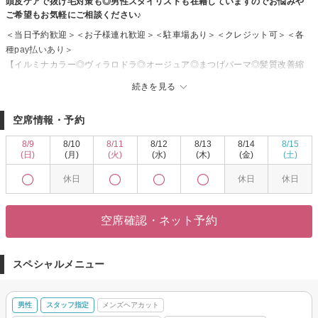
頭皮ケアで抜け毛対策も◎男性スタイリストも在籍していますのでお悩みや
ご希望もお気軽にご相談ください♪
＜当日予約歓迎＞＜お子様連れ歓迎＞＜駐車場あり＞＜クレジット可＞＜各
種pay払いあり＞
【イルミナカラー◎ヴィラロドラ◎オージュア◎まつげパーマ◎髪質改善縮
毛矯正】
続きを見る
◆18種類のトリートメントから選定するオージュア・ハイダメージ毛に対応
プレックス取扱いサロン
空席情報・予約
髪へのやさしさを第一に考え、全メニュー炭酸泉使用！
トリートメントやヘッドスパも充実！あなたの髪質にぴったりな理想の美髪
8/9
8/10
8/11
8/12
8/13
8/14
8/15
に導きます◎
(日)
(月)
(火)
(水)
(木)
(金)
(土)
◆髪質改善縮毛矯正で美しくツヤのある髪に
休日
休日
休日
自然でまとまりのある扱いやすいヘアが人気☆朝の時短にも◎
◆イルミナカラーでダメージレス
日本人特有の硬い髪を、カラーで柔らかな光色に◎柔らかい印象にしてくれ
空席確認・ネット予約
るのはもちろん、ダメージを抑え、ツヤのある髪を保ちます
◆世界で唯一オーガニック認証カラーの「ヴィラロドラ」気になる白髪を安
心カラー
スペシャルメニュー
世界で唯一、天然由来成分92％で作られ、イタリア『ICEA（イチェア）』の
認証を取得したカラー剤。
髪、頭皮のお悩みお任せください♪
男性
スタッフ指定
メンズヘアカット