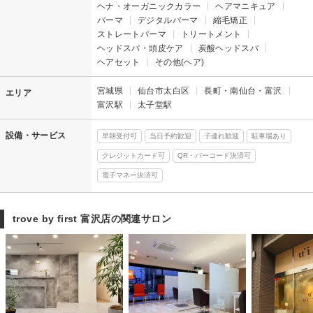
ヘナ・オーガニックカラー
ヘアマニキュア
パーマ
デジタルパーマ
縮毛矯正
ストレートパーマ
トリートメント
ヘッドスパ・頭皮ケア
炭酸ヘッドスパ
ヘアセット
その他(ヘア)
宮城県
仙台市太白区
長町・南仙台・富沢
エリア
富沢駅
太子堂駅
設備・サービス
早朝受付可
当日予約歓迎
子連れ歓迎
駐車場あり
クレジットカード可
QR・バーコード決済可
電子マネー決済可
trove by first 富沢店の関連サロン