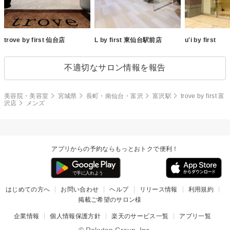
trove by first 仙台店
L by first 東仙台駅前店
u'i by first
不適切なサロン情報を報告
美容院・美容室
宮城県
長町・南仙台・富沢
富沢駅
trove by first 富
沢店
メンズ
アプリからの予約ならもっとおトクで便利！
はじめての方へ
お問い合わせ
ヘルプ
リリース情報
利用規約
掲載ご希望のサロン様
企業情報
個人情報保護方針
楽天のサービス一覧
アプリ一覧
© Rakuten Group, Inc.