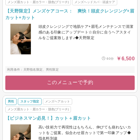
メンズ眉カット・眉カラー・脱色(ブリーチ)
メンズヘッドスパ・頭皮ケア
【天野限定】メンズケアコース： 爽快！頭皮クレンジング+眉
カット+カット
頭皮クレンジングで地肌ケア+眉毛メンテナンスで清潔
感のある印象にアップデート☆自分に合うヘアスタイ
ルをご提案致します♪◆天野限定
￥6,500
60分
利用条件：天野指名限定、男性限定
このメニューで予約
男性
スタッフ指定
メンズヘアカット
メンズ眉カット・眉カラー・脱色(ブリーチ)
【ビジネスマン必見！】カット＋眉カット
高い技術力で再現性はもちろん、伸びても崩れないカ
ットをご提案。似合わせ眉カットで第一印象アップ◆
指名料別途