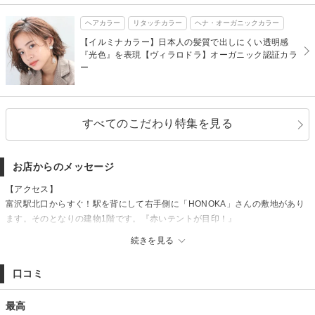
ヘアカラー
リタッチカラー
ヘナ・オーガニックカラー
【イルミナカラー】日本人の髪質で出しにくい透明感
『光色』を表現【ヴィラロドラ】オーガニック認証カラ
ー
すべてのこだわり特集を見る
お店からのメッセージ
【アクセス】
富沢駅北口からすぐ！駅を背にして右手側に「HONOKA」さんの敷地があり
ます。そのとなりの建物1階です。『赤いテントが目印！』
【駐車場】
続きを見る
お店の正面２台(A・B)と、富沢駅隣接のTimesコインパーキング（富沢駅前第
4駐車場）にお停めいただければサービス券をお渡しします。
口コミ
【注※】
敷地内のC,Dは当店契約駐車場ではありません。お停めにならない様お願い申
最高
し上げます。