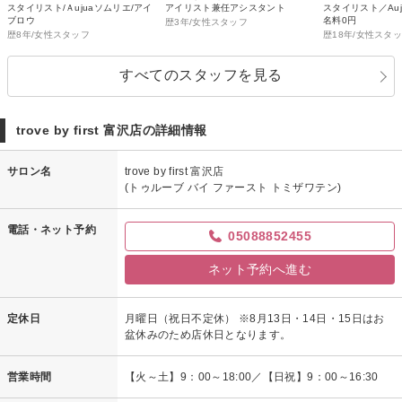
スタイリスト/Ａujuaソムリエ/アイ
アイリスト兼任アシスタント
スタイリスト／Au
ブロウ
名料0円
歴3年/女性スタッフ
歴8年/女性スタッフ
歴18年/女性スタ
すべてのスタッフを見る
trove by first 富沢店の詳細情報
サロン名
trove by first 富沢店
(トゥルーブ バイ ファースト トミザワテン)
電話・ネット予約
05088852455
ネット予約へ進む
定休日
月曜日（祝日不定休） ※8月13日・14日・15日はお
盆休みのため店休日となります。
営業時間
【火～土】9：00～18:00／【日祝】9：00～16:30