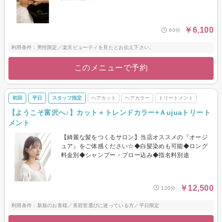
￥6,100
60分
利用条件：男性限定／楽天ビューティを見たとお伝え下さい。
このメニューで予約
初回
平日
スタッフ指定
ヘアカット
ヘアカラー
トリートメント
【ようこそ富沢へ♪】カット＋トレンドカラー+Ａujuaトリート
メント
【綺麗な髪をつくるサロン】当店オススメの『オージ
ュア』をご体感ください☆◆白髪染めも可能◆ロング
料金別◆シャンプー・ブロー込み◆指名料別途
￥12,500
120分
利用条件：新規のお客様／美容室選びに迷っている方／平日限定