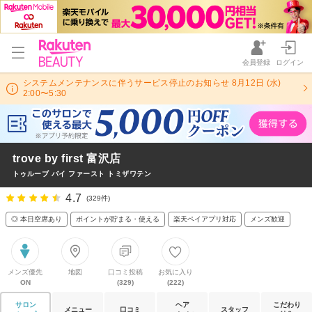
会員登録
ログイン
システムメンテナンスに伴うサービス停止のお知らせ 8月12日 (水)
2:00〜5:30
trove by first 富沢店
トゥルーブ バイ ファースト トミザワテン
4.7
(329件)
◎ 本日空席あり
ポイントが貯まる・使える
楽天ペイアプリ対応
メンズ歓迎
メンズ優先
地図
口コミ投稿
お気に入り
ON
(329)
(222)
サロン
ヘア
こだわり
メニュー
口コミ
スタッフ