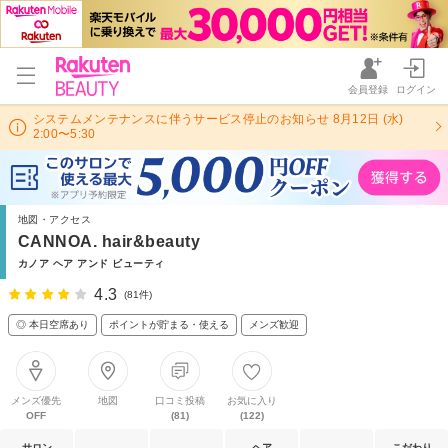
会員登録
ログイン
システムメンテナンスに伴うサービス停止のお知らせ 8月12日 (水)
2:00〜5:30
地図・アクセス
CANNOA. hair&beauty
カノア ヘア アンド ビューティ
4.3
(81件)
◎ 本日空席あり
ポイントが貯まる・使える
メンズ歓迎
メンズ優先
地図
口コミ投稿
お気に入り
OFF
(81)
(122)
サロン
ヘア
こだわり