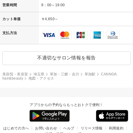
営業時間
9：00～19:00
カット単価
￥4,650～
支払方法
不適切なサロン情報を報告
美容院・美容室
埼玉県
草加・三郷・吉川
草加駅
CANNOA.
hair&beauty
地図・アクセス
アプリからの予約ならもっとおトクで便利！
はじめての方へ
お問い合わせ
ヘルプ
リリース情報
利用規約