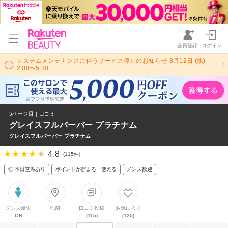
会員登録
ログイン
システムメンテナンスに伴うサービス停止のお知らせ 8月12日 (水)
2:00〜5:30
5ページ目 | 口コミ
グレイスフルバーバー プラチナム
グレイスフルバーバー プラチナム
4.8
(115件)
◎ 本日空席あり
ポイントが貯まる・使える
メンズ歓迎
メンズ優先
地図
口コミ投稿
お気に入り
ON
(115)
(125)