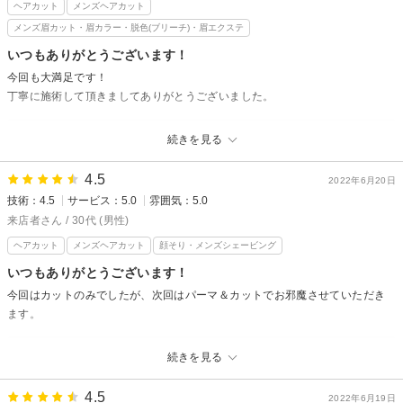
ヘアカット
メンズヘアカット
メンズ眉カット・眉カラー・脱色(ブリーチ)・眉エクステ
いつもありがとうございます！
今回も大満足です！
丁寧に施術して頂きましてありがとうございました。
グレイスフルバーバー プラチナムからの返信
続きを見る
大満足ありがとうございます！
また来月も楽しみにお待ちしております！
4.5
2022年6月20日
技術：4.5
サービス：5.0
雰囲気：5.0
来店者さん / 30代 (男性)
ヘアカット
メンズヘアカット
顔そり・メンズシェービング
いつもありがとうございます！
今回はカットのみでしたが、次回はパーマ＆カットでお邪魔させていただき
ます。
グレイスフルバーバー プラチナムからの返信
続きを見る
パーマもいろいろな掛け方、強弱があるのでまた違う感じのもやってみま
す！
4.5
2022年6月19日