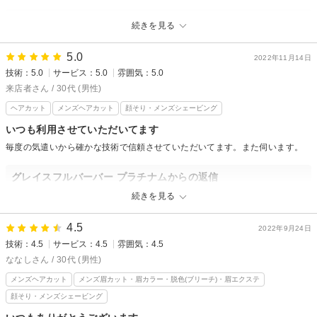
グレイスフルバーバー プラチナムからの返信
続きを見る
1年あっという間ですね！5年10年と長く通っていただける最高のサロンを
目指します！
5.0
2022年11月14日
技術：5.0
サービス：5.0
雰囲気：5.0
来店者さん / 30代 (男性)
ヘアカット
メンズヘアカット
顔そり・メンズシェービング
いつも利用させていただいてます
毎度の気遣いから確かな技術で信頼させていただいてます。また伺います。
グレイスフルバーバー プラチナムからの返信
信頼に応えていけるようさらに精進します！
続きを見る
またよろしくお願いいたします！
4.5
2022年9月24日
技術：4.5
サービス：4.5
雰囲気：4.5
ななしさん / 30代 (男性)
メンズヘアカット
メンズ眉カット・眉カラー・脱色(ブリーチ)・眉エクステ
顔そり・メンズシェービング