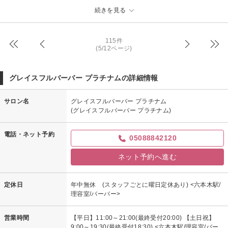
グレイスフルバーバー プラチナムからの返信
続きを見る
こちらこそいつも足を運んでくださり、とても感謝しております！
また来月もよろしくお願いいたします！
115件
(5/12ページ)
グレイスフルバーバー プラチナムの詳細情報
サロン名
グレイスフルバーバー プラチナム
(グレイスフルバーバー プラチナム)
電話・ネット予約
05088842120
ネット予約へ進む
定休日
年中無休 (スタッフごとに曜日定休あり) <六本木駅/
理容室/バーバー>
営業時間
【平日】11:00～21:00(最終受付20:00) 【土日祝】
9:00～19:30(最終受付18:30) <六本木駅/理容室/バー