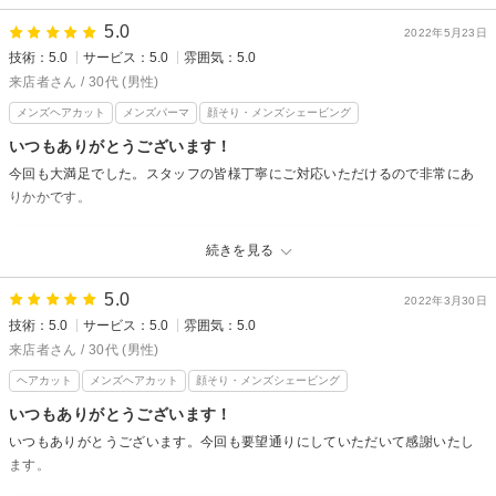
グレイスフルバーバー プラチナムからの返信
5.0
2022年5月23日
いろいろ褒めていただき嬉しいです！
技術：5.0
サービス：5.0
雰囲気：5.0
切る瞬間はばっさり切れて楽しいです！笑、なるべく持ちが良いようにカ
来店者さん / 30代 (男性)
ットしてますが、メンズスタイルは2ヶ月以上持つことはほとんどないので
メンズヘアカット
メンズパーマ
顔そり・メンズシェービング
期間があきすぎないようにお待ちしております！
お忙しい中、貴重なお時間をありがとうございます！
いつもありがとうございます！
今回も大満足でした。スタッフの皆様丁寧にご対応いただけるので非常にあ
りかかです。
グレイスフルバーバー プラチナムからの返信
続きを見る
スタッフ全員が「感じの良さ」を意識して働いてます！
これからも居心地のいい時間を過ごしていただきたいです！
5.0
2022年3月30日
技術：5.0
サービス：5.0
雰囲気：5.0
来店者さん / 30代 (男性)
ヘアカット
メンズヘアカット
顔そり・メンズシェービング
いつもありがとうございます！
いつもありがとうございます。今回も要望通りにしていただいて感謝いたし
ます。