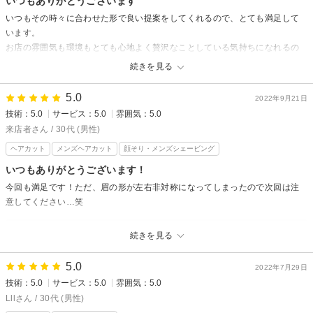
いつもありがとうございます
いつもその時々に合わせた形で良い提案をしてくれるので、とても満足して
います。
お店の雰囲気も環境もとても心地よく贅沢なことしている気持ちになれるの
も良いですね。
続きを見る
グレイスフルバーバー プラチナムからの返信
5.0
2022年9月21日
ヘアスタイルを変えると気分も上がりますよね！
技術：5.0
サービス：5.0
雰囲気：5.0
また悩んだらご相談くださいませ！
来店者さん / 30代 (男性)
リラックスできてかっこよく仕上がる、価値のある時間をお過ごしくださ
ヘアカット
メンズヘアカット
顔そり・メンズシェービング
いませ！
いつもありがとうございます！
今回も満足です！ただ、眉の形が左右非対称になってしまったので次回は注
意してください…笑
グレイスフルバーバー プラチナムからの返信
続きを見る
眉の件、申し訳ございません、、
それなのに満点の評価をいただき、お気遣いありがとうございます！
5.0
2022年7月29日
技術：5.0
サービス：5.0
雰囲気：5.0
細心の注意をもつようにさらなる意識アップしていきます。
ご指摘ありがとうございます！
Lllさん / 30代 (男性)