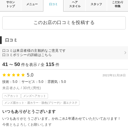
サロン
ヘア
こだわり
メニュー
口コミ
スタッフ
トップ
スタイル
特集
このお店の口コミを投稿する
口コミ
口コミは来店者様の主観的なご意見です
口コミポリシーの詳細はこちら
41
50
115
〜
件を表示 / 全
件
5.0
2022年11月18日
技術：5.0
サービス：5.0
雰囲気：5.0
来店者さん / 30代 (男性)
ヘアカット
メンズヘアカット
メンズ眉カット・眉カラー・脱色(ブリーチ)・眉エクステ
いつもありがとうございます
いつもありがとうございます。かれこれ1年通わせていただいております！
今後ともよろしくお願いします