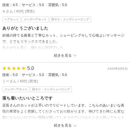
楽しみにしていてくださいませ！
技術：4.5
サービス：5.0
雰囲気：5.0
Ｋさん / 40代 (男性)
ヘアカット
メンズヘアカット
顔そり・メンズシェービング
ありがとうございました
好感の持てる接客と丁寧なカット、シェービングそして心地よいマッサージ
で、とてもリラックスできました。
仕上がりも良く、娘たちに好評でした。
ありがとうございました。
続きを見る
グレイスフルバーバー プラチナムからの返信
5.0
2022年6月5日
K様
技術：5.0
サービス：5.0
雰囲気：5.0
先日はご来店いただきありがとうございました！口コミの投稿もありがと
くーさん / 40代 (男性)
うございます。
メンズヘアカット
顔そり・メンズシェービング
お客様にとって、当店が居心地の良い場所・癒やしの場所になれるようス
落ち着いたいいところです
タッフ一同日々心がけております。今後も多くのお客様にご満足していた
店長さんのカットが上手いのでリピートしています。こちらのあいまいな表
だけるよう努めてまいりますので、またぜひお越しくださいませ＾＾
現の希望をよく把握してくださっており助かります。伸びてきた時にも変な
お待ちしております！
形にならないのでつい間隔が開いてしまうのでいつもたくさん切ってもらう
担当 山中美怜
ことになり申し訳ないです。
続きを見る