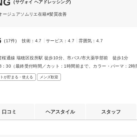
NG
(サヴォイ ヘアドレッシング)
オージュアソムリエ在籍#髪質改善
6
(17件)
技術：4.7
サービス：4.7
雰囲気：4.7
～
桜通線 瑞穂区役所駅 徒歩10分、市バス/市大薬学部前 徒歩1分
～18：30（最終受付時間／カット：1時間前まで、カラー・パーマ：2
トが貯まる・使える
メンズ歓迎
口コミ
ヘアスタイル
スタッフ