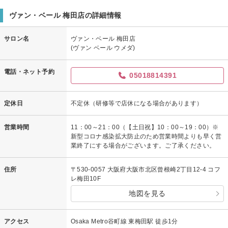
ヴァン・ベール 梅田店の詳細情報
サロン名
ヴァン・ベール 梅田店
(ヴァン ベール ウメダ)
電話・ネット予約
05018814391
定休日
不定休（研修等で店休になる場合があります）
営業時間
11：00～21：00（【土日祝】10：00～19：00）※
新型コロナ感染拡大防止のため営業時間よりも早く営
業終了にする場合がございます。ご了承ください。
住所
〒530-0057 大阪府大阪市北区曾根崎2丁目12-4 コフ
レ梅田10F
地図を見る
アクセス
Osaka Metro谷町線 東梅田駅 徒歩1分