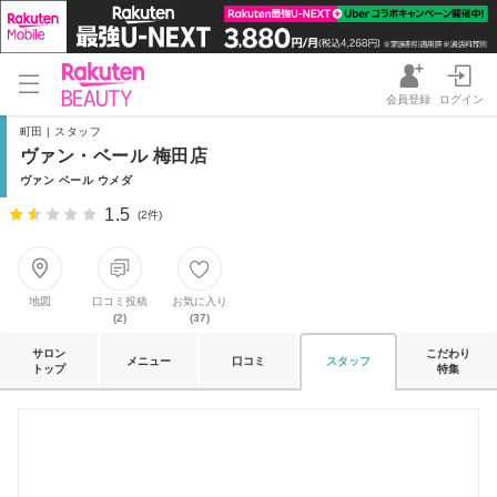
会員登録
ログイン
町田 | スタッフ
ヴァン・ベール 梅田店
ヴァン ベール ウメダ
1.5
(2件)
地図
口コミ投稿
お気に入り
(2)
(37)
サロン
こだわり
メニュー
口コミ
スタッフ
トップ
特集