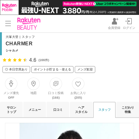
会員登録
ログイン
大塚大登 | スタッフ
CHARMER
シャルメ
4.6
(166件)
◎ 本日空席あり
ポイントが貯まる・使える
メンズ歓迎
メンズ優先
地図
口コミ投稿
お気に入り
OFF
(166)
(205)
サロン
ヘア
こだわり
メニュー
口コミ
スタッフ
トップ
スタイル
特集