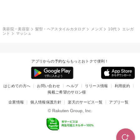
モード
外国人風
ボブ
マッシュ
レッド・ピンク
アッシュ・ブラウン
和服・着物
編み込み
サイドアップ
グラデーションカラー
美容院・美容室
髪型・ヘアスタイルカタログ
メンズ
10代
エレガ
ント
マッシュ
ポニーテール
アップ
ツーブロック
モヒカン
アプリからの予約ならもっとおトクで便利！
ウルフ
ボウズ
ビジネス
はじめての方へ
お問い合わせ
ヘルプ
リリース情報
利用規約
掲載ご希望のサロン様
企業情報
個人情報保護方針
楽天のサービス一覧
アプリ一覧
© Rakuten Group, Inc.