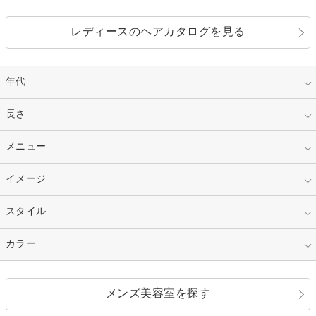
レディースのヘアカタログを見る
年代
指定なし
長さ
キッズ
10代
20代
指定なし
メニュー
ベリーショート
30代
40代
ショート
ミディアム
指定なし
イメージ
カット
50代～
セミロング
ロング
カラー
パーマ
指定なし
スタイル
ナチュラル
縮毛矯正
エクステ
キュート
フェミニン
指定なし
カラー
ストレート
ストレートパーマ
ヘアアレンジ
セクシー
エレガント
カール
グラデーション
指定なし
黒髪
メンズ美容室を探す
クール
ストリート
レイヤー
シャギー
ブラウン・ベージュ
イエロー・オレンジ