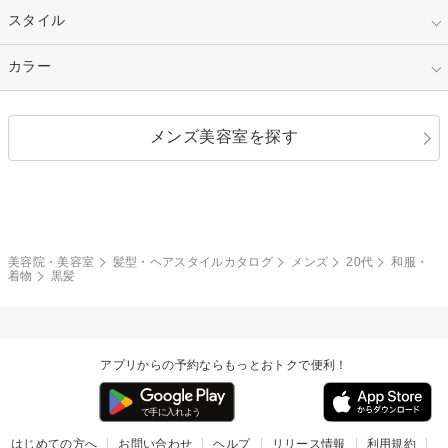
50代～
セミロング
ロング
カラー
パーマ
指定なし
スタイル
ナチュラル
縮毛矯正
エクステ
キュート
フェミニン
指定なし
カラー
ストレート
ストレートパーマ
ヘアアレンジ
セクシー
エレガント
カール
グラデーション
指定なし
黒髪
メンズ美容室を探す
クール
ストリート
レイヤー
シャギー
ブラウン・ベージュ
イエロー・オレンジ
モード
外国人風
ボブ
マッシュ
レッド・ピンク
アッシュ・ブラウン
和服・着物
編み込み
サイドアップ
グラデーションカラー
美容院・美容室
髪型・ヘアスタイルカタログ
メンズ
20代
和服・
着物
黒髪
ポニーテール
アップ
ツーブロック
モヒカン
アプリからの予約ならもっとおトクで便利！
ウルフ
ボウズ
ビジネス
はじめての方へ
お問い合わせ
ヘルプ
リリース情報
利用規約