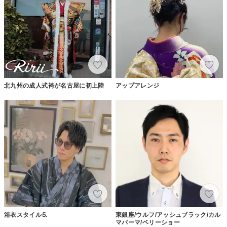
北九州の成人式袴が名古屋に初上陸
アップアレンジ
浴衣スタイル⒌
東銀座/ウルフ/アッシュブラック/カル
マパーマ/ベリーショー