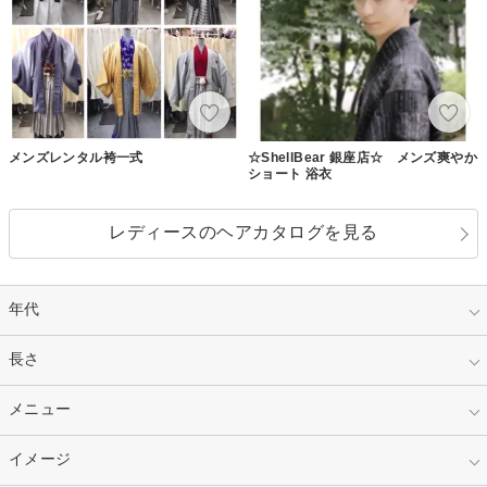
メンズレンタル袴一式
☆ShellBear 銀座店☆ メンズ爽やか
ショート 浴衣
レディースのヘアカタログを見る
年代
指定なし
長さ
キッズ
10代
20代
指定なし
メニュー
ベリーショート
30代
40代
ショート
ミディアム
指定なし
イメージ
カット