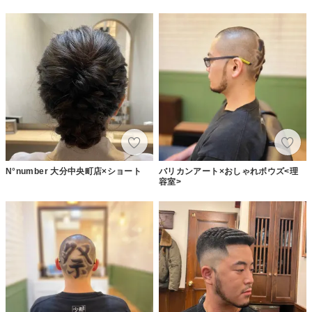
N°number 大分中央町店×ショート
バリカンアート×おしゃれボウズ<理
容室>