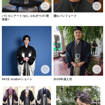
バリカンアート×おしゃれボウズ<理
濡れパンフェード
容室>
FACE studio×ショート
2020年成人式