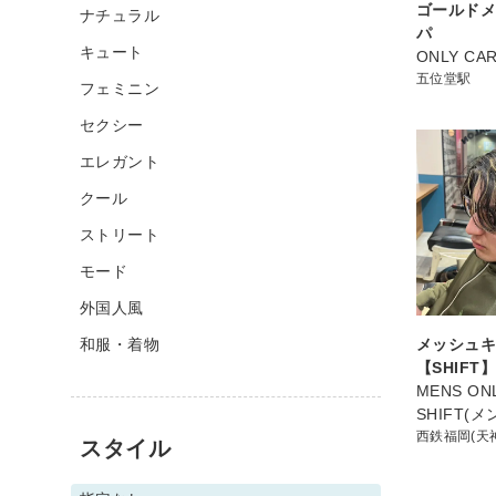
ゴールド
ナチュラル
パ
キュート
ONLY CAR
五位堂駅
フェミニン
セクシー
エレガント
クール
ストリート
モード
外国人風
和服・着物
メッシュ
【SHIFT】
MENS ON
SHIFT(
西鉄福岡(天
スタイル