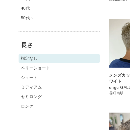
40代
50代～
長さ
指定なし
ベリーショート
メンズカッ
ショート
ワイト
ミディアム
ungu GAL
長町南駅
セミロング
ロング