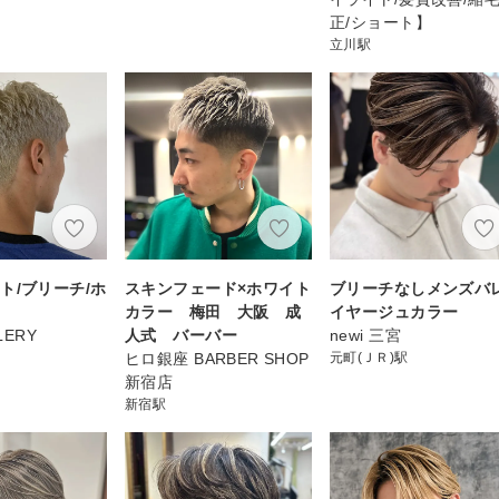
正/ショート】
立川駅
ト/ブリーチ/ホ
スキンフェード×ホワイト
ブリーチなしメンズバ
カラー 梅田 大阪 成
イヤージュカラー
LERY
人式 バーバー
newi 三宮
ヒロ銀座 BARBER SHOP
元町(ＪＲ)駅
新宿店
新宿駅