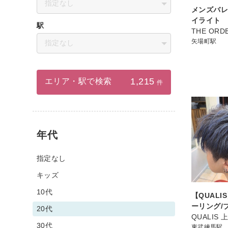
指定なし
メンズバ
イライト
駅
THE ORD
矢場町駅
指定なし
1,215
エリア・駅で検索
件
年代
指定なし
キッズ
10代
【QUALI
ーリング/
20代
QUALIS
30代
東武練馬駅