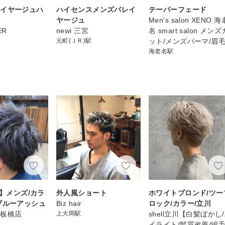
レイヤージュハ
ハイセンスメンズバレイ
テーパーフェード
ヤージュ
Men's salon XENO 海
ER
newi 三宮
名 smart salon メンズ
元町(ＪＲ)駅
ット/メンズパーマ/眉
海老名駅
S】メンズ/カラ
外人風ショート
ホワイトブロンド/ツー
ブルーアッシュ
Biz hair
ロック/カラー/立川
 上板橋店
上大岡駅
shell立川【白髪ぼかし
イライト/髪質改善/縮