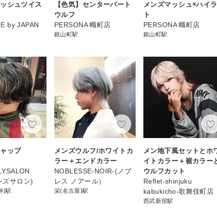
メッシュツイス
【色気】センターパート
メンズマッシュ×ハイ
ウルフ
ト
E by JAPAN
PERSONA 幟町店
PERSONA 幟町店
銀山町駅
銀山町駅
キャップ
メンズウルフ/ホワイトカ
メン地下風セットとホ
ラー＋エンドカラー
イトカラー＋裾カラー
LYSALON
NOBLESSE-NOIR-(ノブ
ウルフカット
メンズサロン)
レス ノアール）
Reflet-shinjuku
神)駅
栄(名古屋)駅
kabukicho-歌舞伎町店
西武新宿駅