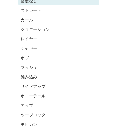
指定なし
ストレート
カール
グラデーション
レイヤー
シャギー
ボブ
マッシュ
編み込み
サイドアップ
ポニーテール
アップ
ツーブロック
モヒカン