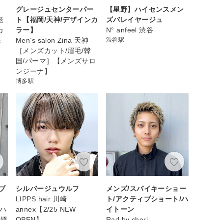
グレージュセンターパー
【星野】ハイセンスメン
老
ト【福岡/天神/デザインカ
ズバレイヤージュ
カ
ラー】
N° anfeel 渋谷
毛
Men’s salon Zina 天神
渋谷駅
［メンズカット/眉毛/韓
国/パーマ］【メンズサロ
ンジーナ】
博多駅
ブ
シルバージュウルフ
メンズ/スパイキーショー
LIPPS hair 川崎
ト/アクティブショート/ハ
/ハ
annex【2/25 NEW
イトーン
毛矯
OPEN】
Rad by cheri