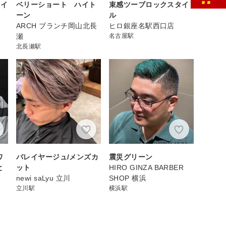
ライ
ベリーショート ハイト
束感ツーブロックスタイ
ーン
ル
ARCH ブランチ岡山北長
ヒロ銀座名駅西口店
瀬
名古屋駅
北長瀬駅
ワ
バレイヤージュ/メンズカ
震災グリーン
と
ット
HIRO GINZA BARBER
newi saLyu 立川
SHOP 横浜
立川駅
横浜駅