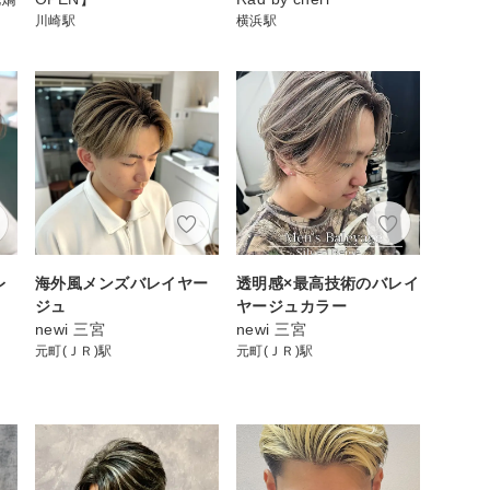
川崎駅
横浜駅
レ
海外風メンズバレイヤー
透明感×最高技術のバレイ
ジュ
ヤージュカラー
newi 三宮
newi 三宮
元町(ＪＲ)駅
元町(ＪＲ)駅