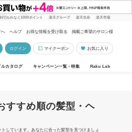
銀行]もれなく1000ポイント
楽天グループ
楽天生命
楽天市場
方へ
ヘルプ
お得な情報を受け取る
掲載ご希望のサロン様
ログイン
マイクーポン
お気に入り
イルカタログ
キャンペーン一覧・特集
Raku Lab
/おすすめ順の髪型・ヘ
ヒットしています。あなたに合った髪型を見つけましょ