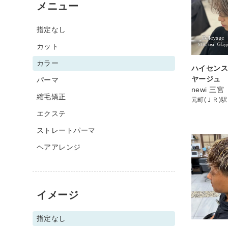
メニュー
指定なし
カット
カラー
ハイセン
ヤージュ
パーマ
newi 三宮
縮毛矯正
元町(ＪＲ)駅
エクステ
ストレートパーマ
ヘアアレンジ
イメージ
指定なし