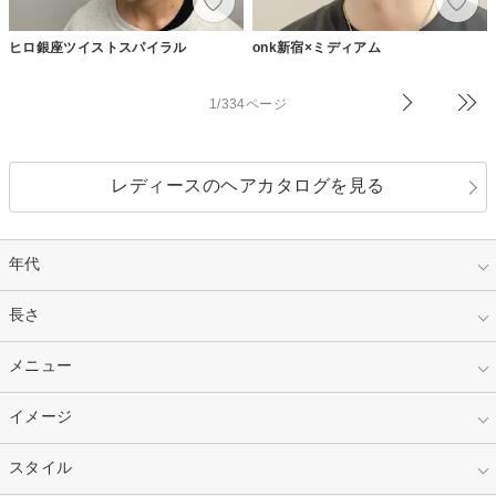
ヒロ銀座ツイストスパイラル
onk新宿×ミディアム
1/334ページ
レディースのヘアカタログを見る
年代
指定なし
長さ
キッズ
10代
20代
指定なし
メニュー
ベリーショート
30代
40代
ショート
ミディアム
指定なし
イメージ
カット
50代～
セミロング
ロング
カラー
パーマ
指定なし
スタイル
ナチュラル