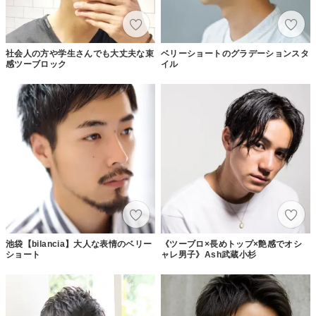
社会人の方や学生さんでも大丈夫な束
ベリーショートのグラデーションスタ
感ツーブロック
イル
池袋【bilancia】大人な表情のベリー
《ツーブロ×長めトップ×艶感でオシ
ショート
ャレ男子》Ash武蔵小杉