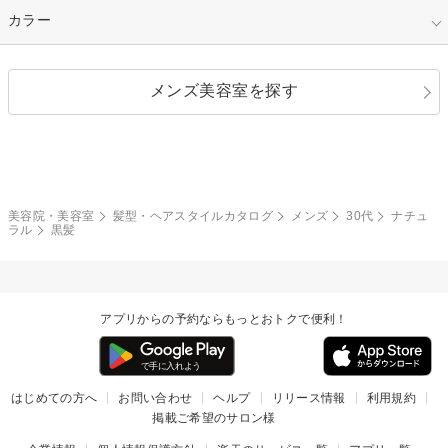
縮毛矯正
エクステ
キュート
フェミニン
指定なし
カラー
ストレート
ストレートパーマ
ヘアアレンジ
セクシー
エレガント
カール
グラデーション
指定なし
黒髪
メンズ美容室を探す
クール
ストリート
レイヤー
シャギー
ブラウン・ベージュ
イエロー・オレンジ
モード
外国人風
ボブ
マッシュ
レッド・ピンク
アッシュ・ブラウン
和服・着物
編み込み
サイドアップ
グラデーションカラー
美容院・美容室
髪型・ヘアスタイルカタログ
メンズ
30代
ナチュ
ラル
黒髪
ポニーテール
アップ
ツーブロック
モヒカン
アプリからの予約ならもっとおトクで便利！
ウルフ
ボウズ
ビジネス
はじめての方へ
お問い合わせ
ヘルプ
リリース情報
利用規約
掲載ご希望のサロン様