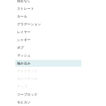
指定なし
ストレート
カール
グラデーション
レイヤー
シャギー
ボブ
マッシュ
編み込み
サイドアップ
ポニーテール
アップ
ツーブロック
モヒカン