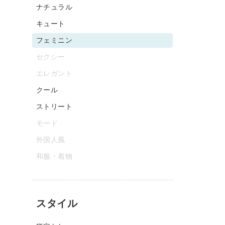
ナチュラル
キュート
フェミニン
セクシー
エレガント
クール
ストリート
モード
外国人風
和服・着物
スタイル