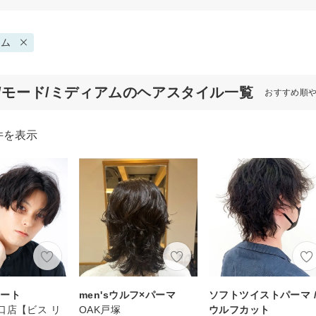
アム
代/モード/ミディアムのヘアスタイル一覧
おすすめ順
件を表示
ョート
men'sウルフ×パーマ
ソフトツイストパーマ 
n 川口店【ビス リ
OAK戸塚
ウルフカット