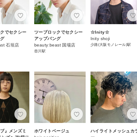
ックでセクシー
ツーブロックでセクシー
☆Inity☆
ング
アップバング
Inity shoji
east 石垣店
beauty:beast 国場店
少路(大阪モノレール)駅
壺川駅
ボブ』メンズミ
ホワイトベージュ
ハイライトメッシュカ