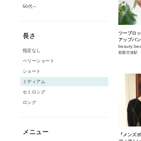
50代～
ツーブロ
長さ
アップバ
beauty:b
指定なし
那覇空港駅
ベリーショート
ショート
ミディアム
セミロング
ロング
メニュー
『メンズ