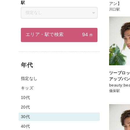
駅
アン】
川口駅
指定なし
94
エリア・駅で検索
件
年代
ツーブロ
指定なし
アップバ
beauty:b
キッズ
儀保駅
10代
20代
30代
40代