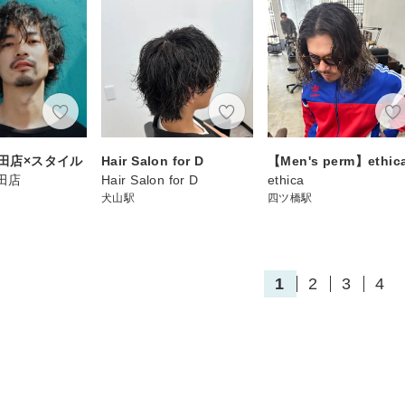
上田店×スタイル
Hair Salon for D
【Men's perm】ethic
上田店
Hair Salon for D
ethica
犬山駅
四ツ橋駅
1
2
3
4