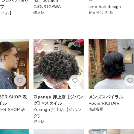
メンズヘア/切り
hair position
ー
ボブ
GiGy/OGAWA
sero hair design
【ウィム】
岐阜駅
春日井(ＪＲ)駅
BER SHOP 表
Zipangu 押上店【ジパン
メンズスパイラル
イル
グ】×スタイル
Room RICHAIR
BER SHOP 表
Zipangu 押上店【ジパン
南越谷駅
グ】
押上駅