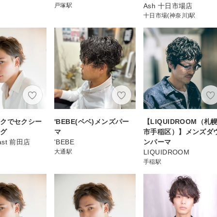
戸塚駅
Ash 十日市場店
十日市場(神奈川)駅
ックでセクシー
'BEBE(ベベ)メンズパー
【LIQUIDROOM（札
ング
マ
市手稲区）】メンズダ
east 前田店
'BEBE
ンパーマ
大通駅
LIQUIDROOM
手稲駅