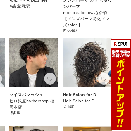
RAD HAIR DESIGN
メンズパーマ/カット/ダウ
高宮(福岡)駅
ンパーマ
men's salon owl心斎橋
【メンズパーマ特化メン
ズsalon】
四ツ橋駅
ツイスパマッシュ
Hair Salon for D
ヒロ銀座barbershop 福
Hair Salon for D
岡本店
犬山駅
博多駅