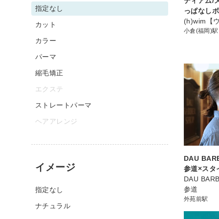
ディアム/
指定なし
っぱなし
(h)wim
カット
小倉(福岡)駅
カラー
パーマ
縮毛矯正
エクステ
ストレートパーマ
ヘアアレンジ
DAU BAR
イメージ
参道×スタ
DAU BAR
参道
指定なし
外苑前駅
ナチュラル