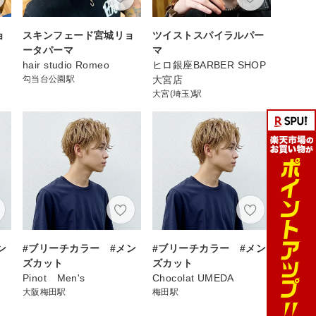
ョ
スキンフェード宮城リョ
ツイストスパイラルパー
ータパーマ
マ
hair studio Romeo
ヒロ銀座BARBER SHOP
勾当台公園駅
大宮店
大宮(埼玉)駅
ン
#ブリーチカラー #メン
#ブリーチカラー #メン
ズカット
ズカット
Pinot Men's
Chocolat UMEDA
大阪梅田駅
梅田駅