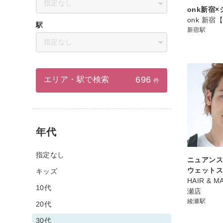
指定なし
onk新宿
onk 新宿
駅
新宿駅
指定なし
696
エリア・駅で検索
件
年代
指定なし
ニュアン
ウェット
キッズ
HAIR & M
10代
瀬店
綾瀬駅
20代
30代