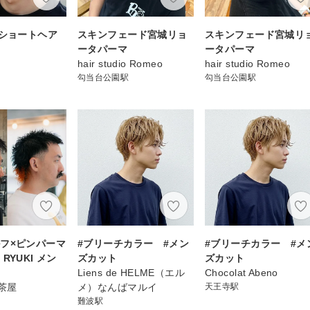
×ショートヘア
スキンフェード宮城リョ
スキンフェード宮城リ
ータパーマ
ータパーマ
hair studio Romeo
hair studio Romeo
勾当台公園駅
勾当台公園駅
フ×ピンパーマ
#ブリーチカラー #メン
#ブリーチカラー #メ
RYUKI メン
ズカット
ズカット
Liens de HELME（エル
Chocolat Abeno
軒茶屋
メ）なんばマルイ
天王寺駅
難波駅