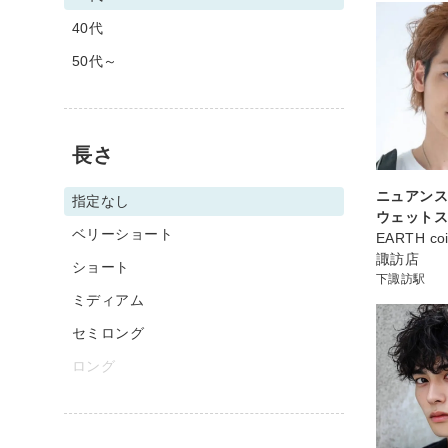
40代
50代～
長さ
ニュアン
指定なし
ウェット
ベリーショート
EARTH coi
諏訪店
ショート
下諏訪駅
ミディアム
セミロング
ロング