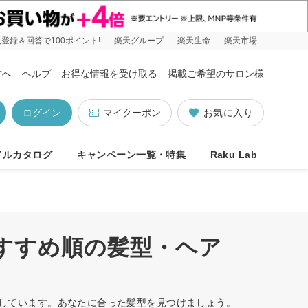
登録＆回答で100ポイント!
楽天グループ
楽天生命
楽天市場
方へ
ヘルプ
お得な情報を受け取る
掲載ご希望のサロン様
ログイン
マイクーポン
お気に入り
イルカタログ
キャンペーン一覧・特集
Raku Lab
おすすめ順の髪型・ヘア
ットしています。あなたに合った髪型を見つけましょう。