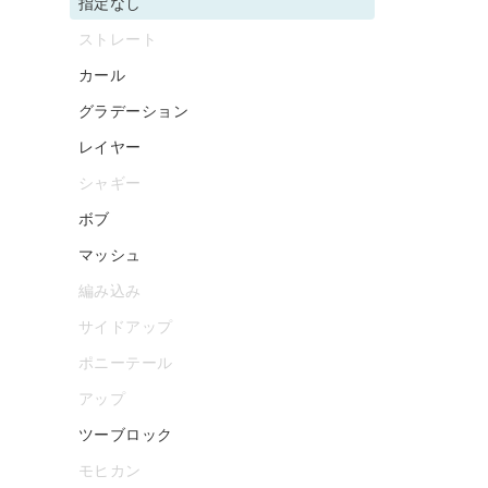
指定なし
ストレート
カール
グラデーション
レイヤー
シャギー
ボブ
マッシュ
編み込み
サイドアップ
ポニーテール
アップ
ツーブロック
モヒカン