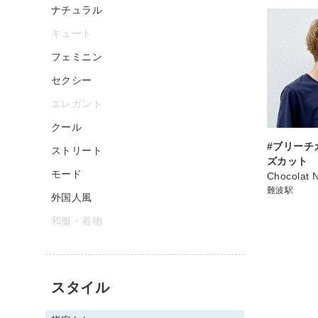
ナチュラル
キュート
フェミニン
セクシー
エレガント
クール
#ブリーチ
ストリート
ズカット
モード
Chocolat
難波駅
外国人風
和服・着物
スタイル