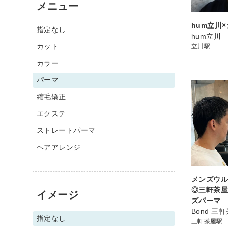
メニュー
hum立川
指定なし
hum立川
カット
立川駅
カラー
パーマ
縮毛矯正
エクステ
ストレートパーマ
ヘアアレンジ
メンズウル
◎三軒茶屋 
イメージ
ズパーマ
Bond 三
指定なし
三軒茶屋駅