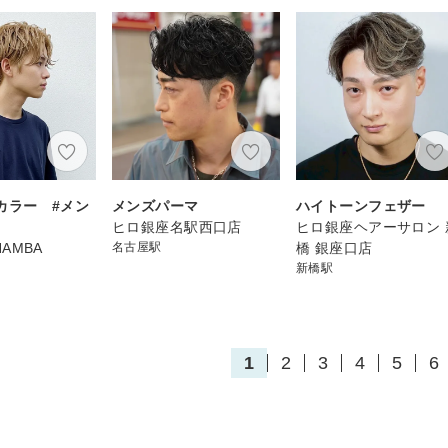
カラー #メン
メンズパーマ
ハイトーンフェザー
ヒロ銀座名駅西口店
ヒロ銀座ヘアーサロン 
 NAMBA
名古屋駅
橋 銀座口店
新橋駅
1
2
3
4
5
6