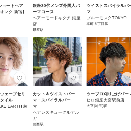
×ショートヘア
銀座30代メンズ外国人パ
ツイストスパイラルパ
【オンク 新宿】
ーマコース
マ
ヘアーモードキクチ 銀座
ブルーモスクTOKYO
店
本町６丁目駅
銀座駅
スウェーブセミ
カット＆ツイストパー
ツーブロ刈り上げパー
スタイル
マ・スパイラルパー
ヒロ銀座大宮駅前店
AKE EARTH 綾
マ
大宮(埼玉)駅
ヘアレスキュークルアル
ガ
葛西駅