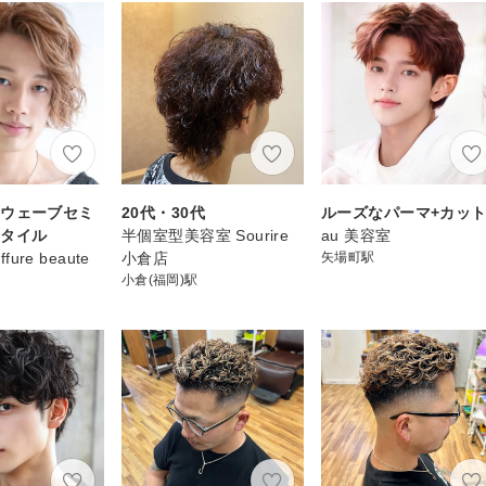
スウェーブセミ
20代・30代
ルーズなパーマ+カッ
スタイル
半個室型美容室 Sourire
au 美容室
ffure beaute
小倉店
矢場町駅
小倉(福岡)駅