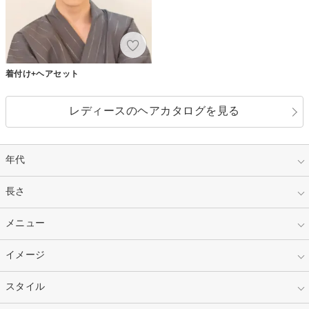
着付け+ヘアセット
レディースのヘアカタログを見る
年代
指定なし
長さ
キッズ
10代
20代
指定なし
メニュー
ベリーショート
30代
40代
ショート
ミディアム
指定なし
イメージ
カット
50代～
セミロング
ロング
カラー
パーマ
指定なし
スタイル
ナチュラル