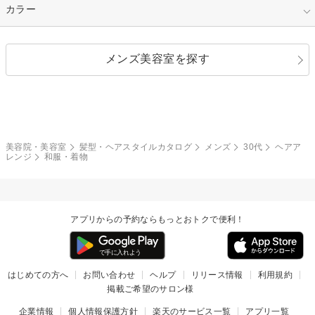
縮毛矯正
エクステ
キュート
フェミニン
指定なし
カラー
ストレート
ストレートパーマ
ヘアアレンジ
セクシー
エレガント
カール
グラデーション
指定なし
黒髪
メンズ美容室を探す
クール
ストリート
レイヤー
シャギー
ブラウン・ベージュ
イエロー・オレンジ
モード
外国人風
ボブ
マッシュ
レッド・ピンク
アッシュ・ブラウン
和服・着物
編み込み
サイドアップ
グラデーションカラー
美容院・美容室
髪型・ヘアスタイルカタログ
メンズ
30代
ヘアア
レンジ
和服・着物
ポニーテール
アップ
ツーブロック
モヒカン
アプリからの予約ならもっとおトクで便利！
ウルフ
ボウズ
ビジネス
はじめての方へ
お問い合わせ
ヘルプ
リリース情報
利用規約
掲載ご希望のサロン様
企業情報
個人情報保護方針
楽天のサービス一覧
アプリ一覧