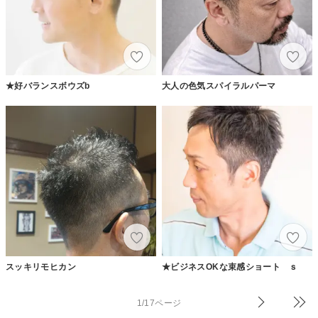
★好バランスボウズb
大人の色気スパイラルパーマ
スッキリモヒカン
★ビジネスOKな束感ショート ｓ
1/17ページ