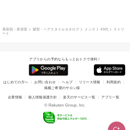
モード
外国人風
ボブ
マッシュ
レッド・ピンク
アッシュ・ブラウン
和服・着物
編み込み
サイドアップ
グラデーションカラー
美容院・美容室
髪型・ヘアスタイルカタログ
メンズ
40代
ストリ
ート
ポニーテール
アップ
ツーブロック
モヒカン
アプリからの予約ならもっとおトクで便利！
ウルフ
ボウズ
ビジネス
はじめての方へ
お問い合わせ
ヘルプ
リリース情報
利用規約
掲載ご希望のサロン様
企業情報
個人情報保護方針
楽天のサービス一覧
アプリ一覧
© Rakuten Group, Inc.