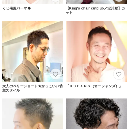
くせ毛風パーマ◆
【King's chair cutclub／澄川駅】カ
ット
大人のベリーショート★かっこいい坊
「ＯＣＥＡＮＳ（オーシャンズ）」
主スタイル