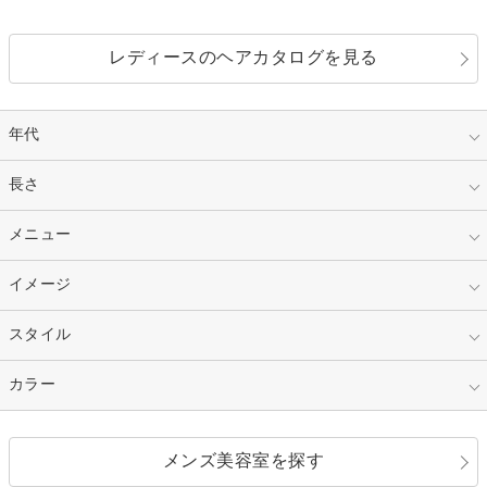
レディースのヘアカタログを見る
年代
指定なし
長さ
キッズ
10代
20代
指定なし
メニュー
ベリーショート
30代
40代
ショート
ミディアム
指定なし
イメージ
カット
50代～
セミロング
ロング
カラー
パーマ
指定なし
スタイル
ナチュラル
縮毛矯正
エクステ
キュート
フェミニン
指定なし
カラー
ストレート
ストレートパーマ
ヘアアレンジ
セクシー
エレガント
カール
グラデーション
指定なし
黒髪
メンズ美容室を探す
クール
ストリート
レイヤー
シャギー
ブラウン・ベージュ
イエロー・オレンジ