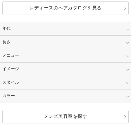
レディースのヘアカタログを見る
年代
指定なし
長さ
キッズ
10代
20代
指定なし
メニュー
ベリーショート
30代
40代
ショート
ミディアム
指定なし
イメージ
カット
50代～
セミロング
ロング
カラー
パーマ
指定なし
スタイル
ナチュラル
縮毛矯正
エクステ
キュート
フェミニン
指定なし
カラー
ストレート
ストレートパーマ
ヘアアレンジ
セクシー
エレガント
カール
グラデーション
指定なし
黒髪
メンズ美容室を探す
クール
ストリート
レイヤー
シャギー
ブラウン・ベージュ
イエロー・オレンジ