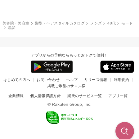
モード
外国人風
ボブ
マッシュ
レッド・ピンク
アッシュ・ブラウン
和服・着物
編み込み
サイドアップ
グラデーションカラー
美容院・美容室
髪型・ヘアスタイルカタログ
メンズ
40代
モード
黒髪
ポニーテール
アップ
ツーブロック
モヒカン
アプリからの予約ならもっとおトクで便利！
ウルフ
ボウズ
ビジネス
はじめての方へ
お問い合わせ
ヘルプ
リリース情報
利用規約
掲載ご希望のサロン様
企業情報
個人情報保護方針
楽天のサービス一覧
アプリ一覧
© Rakuten Group, Inc.