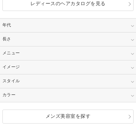
レディースのヘアカタログを見る
年代
指定なし
長さ
キッズ
10代
20代
指定なし
メニュー
ベリーショート
30代
40代
ショート
ミディアム
指定なし
イメージ
カット
50代～
セミロング
ロング
カラー
パーマ
指定なし
スタイル
ナチュラル
縮毛矯正
エクステ
キュート
フェミニン
指定なし
カラー
ストレート
ストレートパーマ
ヘアアレンジ
セクシー
エレガント
カール
グラデーション
指定なし
黒髪
メンズ美容室を探す
クール
ストリート
レイヤー
シャギー
ブラウン・ベージュ
イエロー・オレンジ
モード
外国人風
ボブ
マッシュ
レッド・ピンク
アッシュ・ブラウン