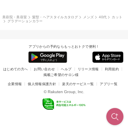
和服・着物
編み込み
サイドアップ
グラデーションカラー
美容院・美容室
髪型・ヘアスタイルカタログ
メンズ
40代
カット
グラデーションカラー
ポニーテール
アップ
ツーブロック
モヒカン
アプリからの予約ならもっとおトクで便利！
ウルフ
ボウズ
ビジネス
はじめての方へ
お問い合わせ
ヘルプ
リリース情報
利用規約
掲載ご希望のサロン様
企業情報
個人情報保護方針
楽天のサービス一覧
アプリ一覧
© Rakuten Group, Inc.