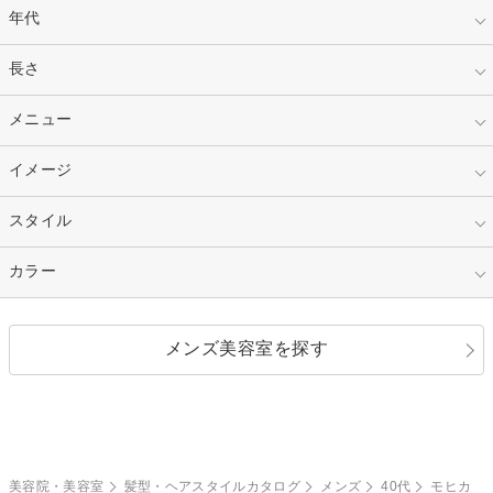
年代
指定なし
長さ
キッズ
10代
20代
指定なし
メニュー
ベリーショート
30代
40代
ショート
ミディアム
指定なし
イメージ
カット
50代～
セミロング
ロング
カラー
パーマ
指定なし
スタイル
ナチュラル
縮毛矯正
エクステ
キュート
フェミニン
指定なし
カラー
ストレート
ストレートパーマ
ヘアアレンジ
セクシー
エレガント
カール
グラデーション
指定なし
黒髪
メンズ美容室を探す
クール
ストリート
レイヤー
シャギー
ブラウン・ベージュ
イエロー・オレンジ
モード
外国人風
ボブ
マッシュ
レッド・ピンク
アッシュ・ブラウン
和服・着物
編み込み
サイドアップ
グラデーションカラー
美容院・美容室
髪型・ヘアスタイルカタログ
メンズ
40代
モヒカ