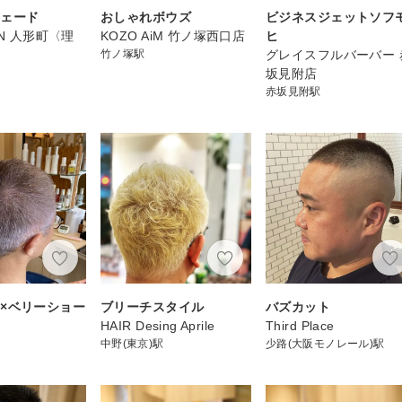
フェード
おしゃれボウズ
ビジネスジェットソフ
AN 人形町〈理
KOZO AiM 竹ノ塚西口店
ヒ
竹ノ塚駅
グレイスフルバーバー 
坂見附店
赤坂見附駅
×ベリーショー
ブリーチスタイル
バズカット
HAIR Desing Aprile
Third Place
中野(東京)駅
少路(大阪モノレール)駅