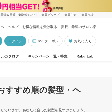
登録＆回答で100ポイント!
楽天グループ
楽天生命
楽天市場
方へ
ヘルプ
お得な情報を受け取る
掲載ご希望のサロン様
ログイン
マイクーポン
お気に入り
イルカタログ
キャンペーン一覧・特集
Raku Lab
/おすすめ順の髪型・ヘ
ットしています。あなたに合った髪型を見つけましょう。