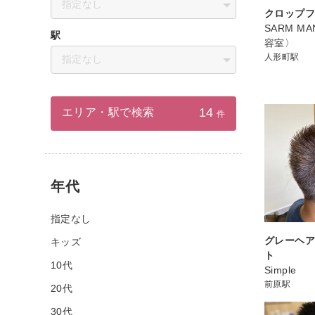
指定なし
クロップ
SARM M
駅
容室〉
人形町駅
指定なし
14
エリア・駅で検索
件
年代
指定なし
グレーヘア
キッズ
ト
10代
Simple
前原駅
20代
30代