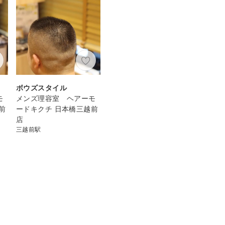
ボウズスタイル
モ
メンズ理容室 ヘアーモ
前
ードキクチ 日本橋三越前
店
三越前駅