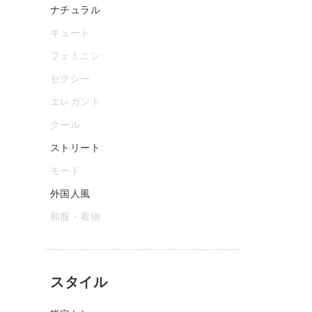
ナチュラル
キュート
フェミニン
セクシー
エレガント
クール
ストリート
モード
外国人風
和服・着物
スタイル