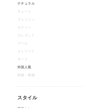
ナチュラル
キュート
フェミニン
セクシー
エレガント
クール
ストリート
モード
外国人風
和服・着物
スタイル