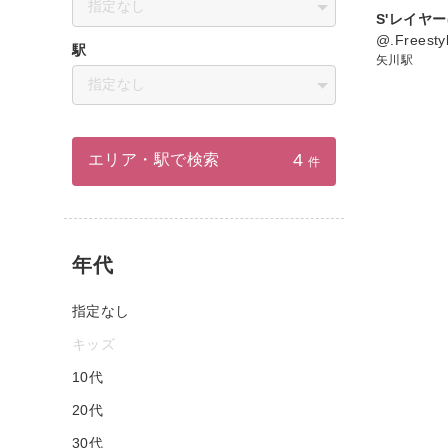
指定なし
S'レイヤー
@.Freesty
駅
矢川駅
指定なし
4
エリア・駅で検索
件
年代
指定なし
キッズ
10代
20代
30代