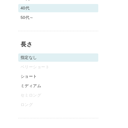
40代
50代～
長さ
指定なし
ベリーショート
ショート
ミディアム
セミロング
ロング