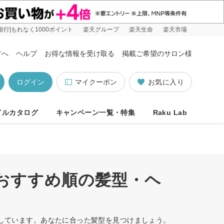
銀行]もれなく1000ポイント
楽天グループ
楽天生命
楽天市場
方へ
ヘルプ
お得な情報を受け取る
掲載ご希望のサロン様
ログイン
マイクーポン
お気に入り
イルカタログ
キャンペーン一覧・特集
Raku Lab
/おすすめ順の髪型・ヘ
トしています。あなたに合った髪型を見つけましょう。