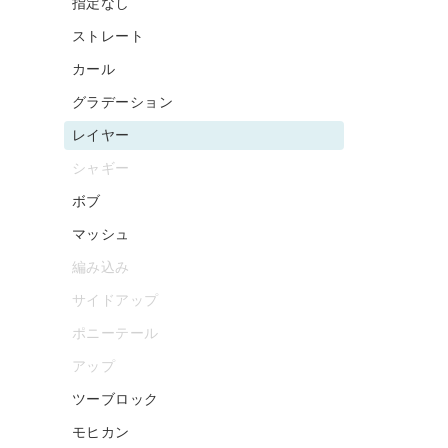
指定なし
ストレート
カール
グラデーション
レイヤー
シャギー
ボブ
マッシュ
編み込み
サイドアップ
ポニーテール
アップ
ツーブロック
モヒカン