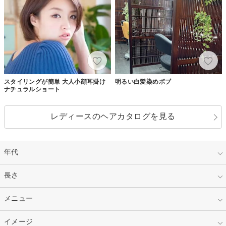
スタイリングが簡単 大人小顔耳掛け
明るい白髪染めボブ
ナチュラルショート
レディースのヘアカタログを見る
年代
指定なし
長さ
キッズ
10代
20代
指定なし
メニュー
ベリーショート
30代
40代
ショート
ミディアム
指定なし
イメージ
カット