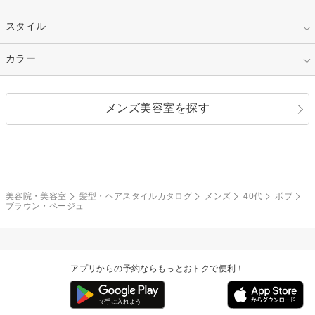
50代～
セミロング
ロング
カラー
パーマ
指定なし
スタイル
ナチュラル
縮毛矯正
エクステ
キュート
フェミニン
指定なし
カラー
ストレート
ストレートパーマ
ヘアアレンジ
セクシー
エレガント
カール
グラデーション
指定なし
黒髪
メンズ美容室を探す
クール
ストリート
レイヤー
シャギー
ブラウン・ベージュ
イエロー・オレンジ
モード
外国人風
ボブ
マッシュ
レッド・ピンク
アッシュ・ブラウン
和服・着物
編み込み
サイドアップ
グラデーションカラー
美容院・美容室
髪型・ヘアスタイルカタログ
メンズ
40代
ボブ
ブラウン・ベージュ
ポニーテール
アップ
ツーブロック
モヒカン
アプリからの予約ならもっとおトクで便利！
ウルフ
ボウズ
ビジネス