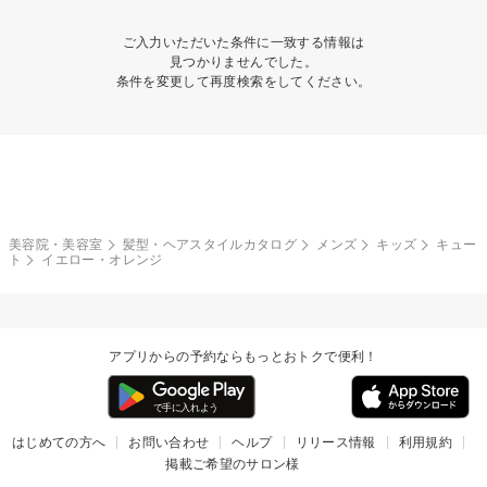
ご入力いただいた条件に一致する情報は
見つかりませんでした。
条件を変更して再度検索をしてください。
美容院・美容室
髪型・ヘアスタイルカタログ
メンズ
キッズ
キュー
ト
イエロー・オレンジ
アプリからの予約ならもっとおトクで便利！
はじめての方へ
お問い合わせ
ヘルプ
リリース情報
利用規約
掲載ご希望のサロン様