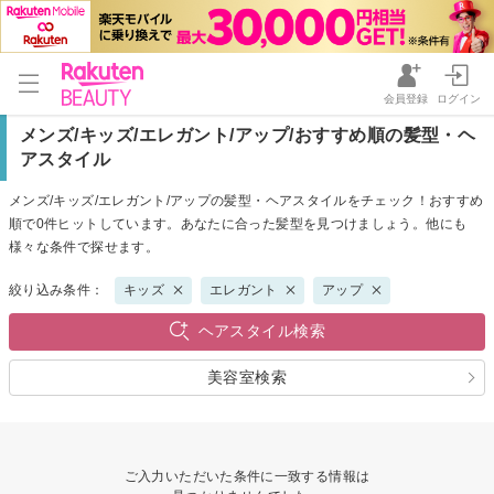
会員登録
ログイン
メンズ/キッズ/エレガント/アップ/おすすめ順の髪型・ヘ
アスタイル
メンズ/キッズ/エレガント/アップの髪型・ヘアスタイルをチェック！おすすめ
順で0件ヒットしています。あなたに合った髪型を見つけましょう。他にも
様々な条件で探せます。
絞り込み条件：
キッズ
エレガント
アップ
ヘアスタイル検索
美容室検索
ご入力いただいた条件に一致する情報は