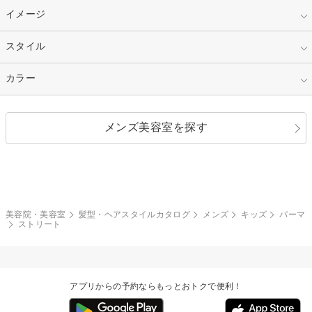
30代
40代
ショート
ミディアム
指定なし
イメージ
カット
50代～
セミロング
ロング
カラー
パーマ
指定なし
スタイル
ナチュラル
縮毛矯正
エクステ
キュート
フェミニン
指定なし
カラー
ストレート
ストレートパーマ
ヘアアレンジ
セクシー
エレガント
カール
グラデーション
指定なし
黒髪
メンズ美容室を探す
クール
ストリート
レイヤー
シャギー
ブラウン・ベージュ
イエロー・オレンジ
モード
外国人風
ボブ
マッシュ
レッド・ピンク
アッシュ・ブラウン
和服・着物
編み込み
サイドアップ
グラデーションカラー
美容院・美容室
髪型・ヘアスタイルカタログ
メンズ
キッズ
パーマ
ストリート
ポニーテール
アップ
ツーブロック
モヒカン
アプリからの予約ならもっとおトクで便利！
ウルフ
ボウズ