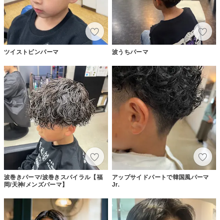
ツイストピンパーマ
波うちパーマ
波巻きパーマ/波巻きスパイラル【福
アップサイドパートで韓国風パーマ
岡/天神/メンズパーマ】
Jr.