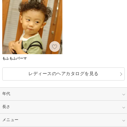
もふもふパーマ
レディースのヘアカタログを見る
年代
指定なし
長さ
キッズ
10代
20代
指定なし
メニュー
ベリーショート