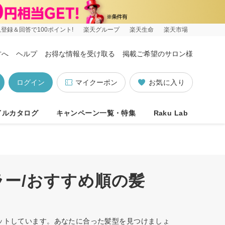
登録＆回答で100ポイント!
楽天グループ
楽天生命
楽天市場
方へ
ヘルプ
お得な情報を受け取る
掲載ご希望のサロン様
ログイン
マイクーポン
お気に入り
イルカタログ
キャンペーン一覧・特集
Raku Lab
ラー/おすすめ順の髪
ヒットしています。あなたに合った髪型を見つけましょ