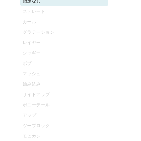
指定なし
ストレート
カール
グラデーション
レイヤー
シャギー
ボブ
マッシュ
編み込み
サイドアップ
ポニーテール
アップ
ツーブロック
モヒカン