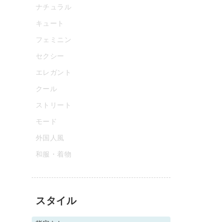
ナチュラル
キュート
フェミニン
セクシー
エレガント
クール
ストリート
モード
外国人風
和服・着物
スタイル