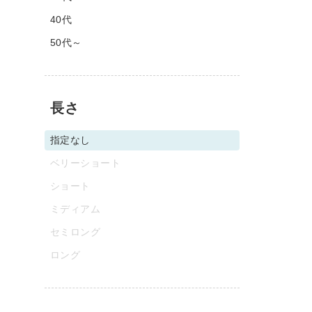
40代
50代～
長さ
指定なし
ベリーショート
ショート
ミディアム
セミロング
ロング