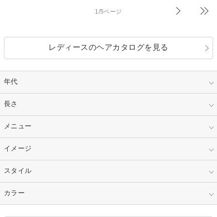
1/5ページ
レディースのヘアカタログを見る
年代
指定なし
長さ
キッズ
10代
20代
指定なし
メニュー
ベリーショート
30代
40代
ショート
ミディアム
指定なし
イメージ
カット
50代～
セミロング
ロング
カラー
パーマ
指定なし
スタイル
ナチュラル
縮毛矯正
エクステ
キュート
フェミニン
指定なし
カラー
ストレート
ストレートパーマ
ヘアアレンジ
セクシー
エレガント
カール
グラデーション
指定なし
黒髪