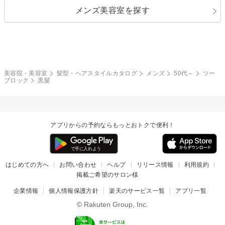
メンズ美容室を探す
クール
ストリート
レイヤー
シャギー
ブラウン・ベージュ
イエロー・オレンジ
モード
外国人風
ボブ
マッシュ
レッド・ピンク
アッシュ・ブラウン
和服・着物
編み込み
サイドアップ
グラデーションカラー
美容院・美容室
髪型・ヘアスタイルカタログ
メンズ
50代～
ツー
ブロック
黒髪
ポニーテール
アップ
ツーブロック
モヒカン
アプリからの予約ならもっとおトクで便利！
ウルフ
ボウズ
ビジネス
はじめての方へ
お問い合わせ
ヘルプ
リリース情報
利用規約
掲載ご希望のサロン様
企業情報
個人情報保護方針
楽天のサービス一覧
アプリ一覧
© Rakuten Group, Inc.