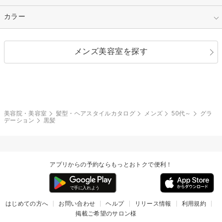
縮毛矯正
エクステ
キュート
フェミニン
指定なし
カラー
ストレート
ストレートパーマ
ヘアアレンジ
セクシー
エレガント
カール
グラデーション
指定なし
黒髪
メンズ美容室を探す
クール
ストリート
レイヤー
シャギー
ブラウン・ベージュ
イエロー・オレンジ
モード
外国人風
ボブ
マッシュ
レッド・ピンク
アッシュ・ブラウン
和服・着物
編み込み
サイドアップ
グラデーションカラー
美容院・美容室
髪型・ヘアスタイルカタログ
メンズ
50代～
グラ
デーション
黒髪
ポニーテール
アップ
ツーブロック
モヒカン
アプリからの予約ならもっとおトクで便利！
ウルフ
ボウズ
ビジネス
はじめての方へ
お問い合わせ
ヘルプ
リリース情報
利用規約
掲載ご希望のサロン様