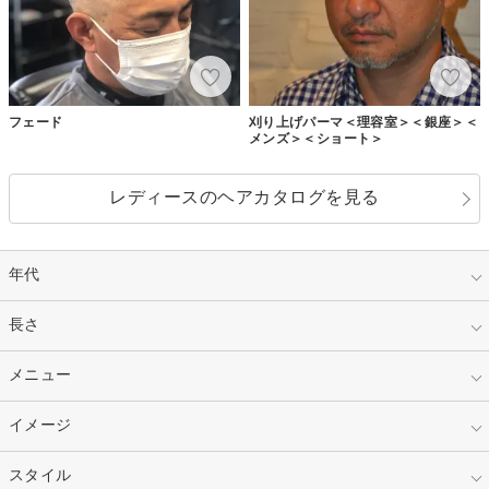
フェード
刈り上げパーマ＜理容室＞＜銀座＞＜
メンズ＞＜ショート＞
レディースのヘアカタログを見る
年代
指定なし
長さ
キッズ
10代
20代
指定なし
メニュー
ベリーショート
30代
40代
ショート
ミディアム
指定なし
イメージ
カット
50代～
セミロング
ロング
カラー
パーマ
指定なし
スタイル
ナチュラル