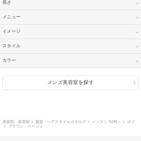
指定なし
長さ
キッズ
10代
20代
指定なし
メニュー
ベリーショート
30代
40代
ショート
ミディアム
指定なし
イメージ
カット
50代～
セミロング
ロング
カラー
パーマ
指定なし
スタイル
ナチュラル
縮毛矯正
エクステ
キュート
フェミニン
指定なし
カラー
ストレート
ストレートパーマ
ヘアアレンジ
セクシー
エレガント
カール
グラデーション
指定なし
黒髪
メンズ美容室を探す
クール
ストリート
レイヤー
シャギー
ブラウン・ベージュ
イエロー・オレンジ
モード
外国人風
ボブ
マッシュ
レッド・ピンク
アッシュ・ブラウン
和服・着物
編み込み
サイドアップ
グラデーションカラー
美容院・美容室
髪型・ヘアスタイルカタログ
メンズ
50代～
ボブ
ブラウン・ベージュ
ポニーテール
アップ
ツーブロック
モヒカン