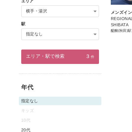
エリア
横手・湯沢
メンズイ
REGIONAL
駅
SHIBATA
醍醐(秋田)駅
指定なし
3
エリア・駅で検索
件
年代
指定なし
キッズ
10代
20代