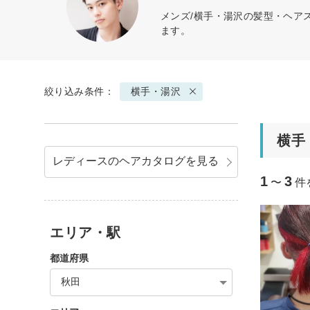
メンズ/横手・湯沢の髪型・ヘア
ます。
絞り込み条件：
横手・湯沢
横手
レディースのヘアカタログを見る
1
3
〜
件
エリア・駅
都道府県
秋田