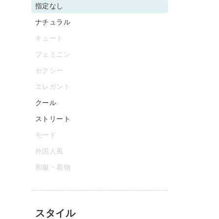
指定なし
ナチュラル
キュート
フェミニン
セクシー
エレガント
クール
ストリート
モード
外国人風
和服・着物
スタイル