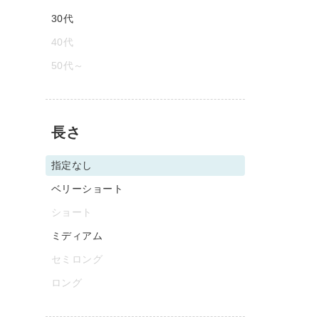
30代
40代
50代～
長さ
指定なし
ベリーショート
ショート
ミディアム
セミロング
ロング