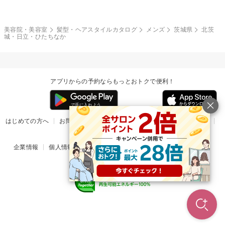
和服・着物
編み込み
サイドアップ
グラデーションカラー
美容院・美容室
髪型・ヘアスタイルカタログ
メンズ
茨城県
北茨
城・日立・ひたちなか
ポニーテール
アップ
ツーブロック
モヒカン
アプリからの予約ならもっとおトクで便利！
ウルフ
ボウズ
ビジネス
はじめての方へ
お問い合わせ
ヘルプ
リリース情報
利用規約
掲載ご希望のサロン様
企業情報
個人情報保護方針
楽天のサービス一覧
アプリ一覧
© Rakuten Group, Inc.