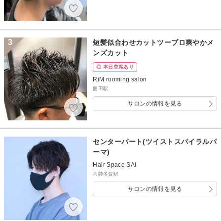
3
短髪似合わせカットツーブロ爽やかメ
ンズカット
◎ 本日空席あり
RiM rooming salon
勝田駅
サロンの情報を見る
センターパート(ツイストスパイラルパ
ーマ)
Hair Space SAI
常陸多賀駅
サロンの情報を見る