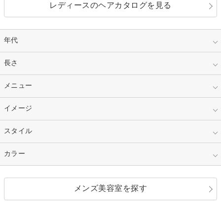
レディースのヘアカタログを見る
年代
指定なし
長さ
キッズ
10代
20代
指定なし
メニュー
ベリーショート
30代
40代
ショート
ミディアム
指定なし
イメージ
カット
50代～
セミロング
ロング
カラー
パーマ
指定なし
スタイル
ナチュラル
縮毛矯正
エクステ
キュート
フェミニン
指定なし
カラー
ストレート
ストレートパーマ
ヘアアレンジ
セクシー
エレガント
カール
グラデーション
指定なし
黒髪
メンズ美容室を探す
クール
ストリート
レイヤー
シャギー
ブラウン・ベージュ
イエロー・オレンジ
モード
外国人風
ボブ
マッシュ
レッド・ピンク
アッシュ・ブラウン