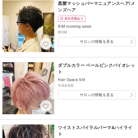
黒髪マッシュパーマニュアンスヘア/メ
ンズヘア
◎ 本日空席あり
RiM rooming salon
勝田駅
サロンの情報を見る
ダブルカラー ペールピンクバイオレッ
ト
Hair Space SAI
常陸多賀駅
サロンの情報を見る
ツイストスパイラルパーマ&ハイライ
ト