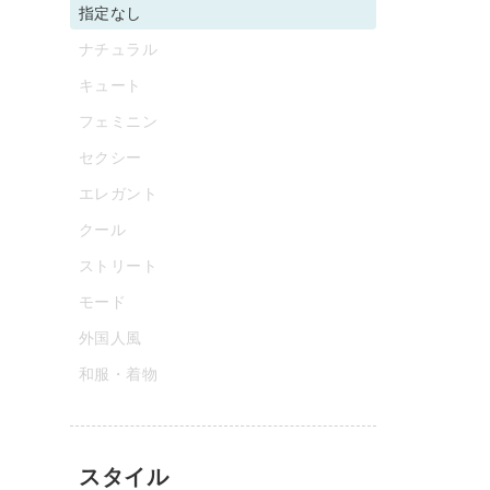
指定なし
ナチュラル
キュート
フェミニン
セクシー
エレガント
クール
ストリート
モード
外国人風
和服・着物
スタイル