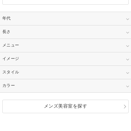
年代
指定なし
長さ
キッズ
10代
20代
指定なし
メニュー
ベリーショート
30代
40代
ショート
ミディアム
指定なし
イメージ
カット
50代～
セミロング
ロング
カラー
パーマ
指定なし
スタイル
ナチュラル
縮毛矯正
エクステ
キュート
フェミニン
指定なし
カラー
ストレート
ストレートパーマ
ヘアアレンジ
セクシー
エレガント
カール
グラデーション
指定なし
黒髪
メンズ美容室を探す
クール
ストリート
レイヤー
シャギー
ブラウン・ベージュ
イエロー・オレンジ
モード
外国人風
ボブ
マッシュ
レッド・ピンク
アッシュ・ブラウン