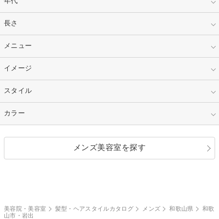
年代
指定なし
長さ
キッズ
10代
20代
指定なし
メニュー
ベリーショート
30代
40代
ショート
ミディアム
指定なし
イメージ
カット
50代～
セミロング
ロング
カラー
パーマ
指定なし
スタイル
ナチュラル
縮毛矯正
エクステ
キュート
フェミニン
指定なし
カラー
ストレート
ストレートパーマ
ヘアアレンジ
セクシー
エレガント
カール
グラデーション
指定なし
黒髪
メンズ美容室を探す
クール
ストリート
レイヤー
シャギー
ブラウン・ベージュ
イエロー・オレンジ
モード
外国人風
ボブ
マッシュ
レッド・ピンク
アッシュ・ブラウン
和服・着物
編み込み
サイドアップ
グラデーションカラー
美容院・美容室
髪型・ヘアスタイルカタログ
メンズ
和歌山県
和歌
山市・岩出
ポニーテール
アップ