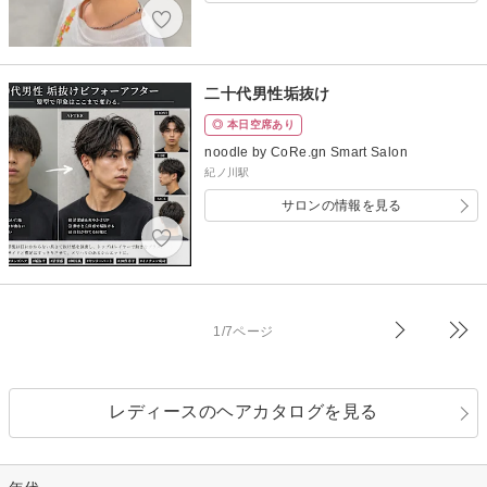
二十代男性垢抜け
◎ 本日空席あり
noodle by CoRe.gn Smart Salon
紀ノ川駅
サロンの情報を見る
1/7ページ
レディースのヘアカタログを見る