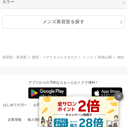
キュート
フェミニン
指定なし
カラー
ストレート
ストレートパーマ
ヘアアレンジ
セクシー
エレガント
カール
グラデーション
指定なし
黒髪
メンズ美容室を探す
クール
ストリート
レイヤー
シャギー
ブラウン・ベージュ
イエロー・オレンジ
モード
外国人風
ボブ
マッシュ
レッド・ピンク
アッシュ・ブラウン
和服・着物
編み込み
サイドアップ
グラデーションカラー
美容院・美容室
髪型・ヘアスタイルカタログ
メンズ
和歌山県
御坊
ポニーテール
アップ
ツーブロック
モヒカン
アプリからの予約ならもっとおトクで便利！
ウルフ
ボウズ
ビジネス
はじめての方へ
お問い合わせ
ヘルプ
リリース情報
利用規約
掲載ご希望のサロン様
企業情報
個人情報保護方針
楽天のサービス一覧
アプリ一覧